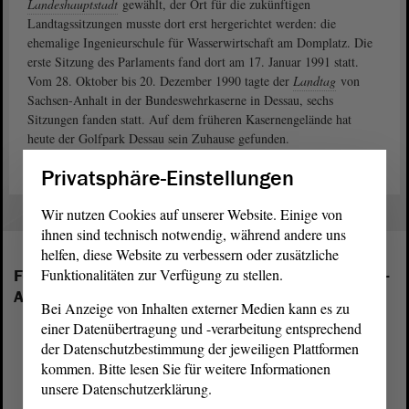
Landeshauptstadt
gewählt, der Ort für die zukünftigen
Landtagssitzungen musste dort erst hergerichtet werden: die
ehemalige Ingenieurschule für Wasserwirtschaft am Domplatz. Die
erste Sitzung des Parlaments fand dort am 17. Januar 1991 statt.
Vom 28. Oktober bis 20. Dezember 1990 tagte der
Landtag
von
Sachsen-Anhalt in der Bundeswehrkaserne in Dessau, sechs
Sitzungen fanden statt. Auf dem früheren Kasernengelände hat
heute der Golfpark Dessau sein Zuhause gefunden.
Privatsphäre-Einstellungen
Wir nutzen Cookies auf unserer Website. Einige von
ihnen sind technisch notwendig, während andere uns
helfen, diese Website zu verbessern oder zusätzliche
Funktionalitäten zur Verfügung zu stellen.
Folgende Fraktionen sind im Landtag von Sachsen-
Anhalt vertreten:
Bei Anzeige von Inhalten externer Medien kann es zu
einer Datenübertragung und -verarbeitung entsprechend
der Datenschutzbestimmung der jeweiligen Plattformen
kommen. Bitte lesen Sie für weitere Informationen
unsere Datenschutzerklärung.