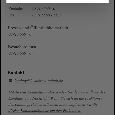
Telefon und Fax
Zentrale:
0391 / 560 - 0
Fax:
0391 / 560 - 1123
Presse- und Öffentlichkeitsarbeit
0391 / 560 - 0
Besucherdienst
0391 / 560 - 0
Kontakt
landtag@lt.sachsen-anhalt.de
Mit diesem Kontaktformular senden Sie der Verwaltung des
Landtags eine Nachricht. Wenn Sie sich an die Fraktionen
des Landtags richten möchten, dann empfehlen wir die
direkte Kontaktaufnahme mit den Fraktionen.