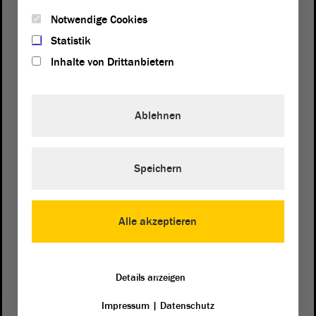
Notwendige Cookies
Statistik
Inhalte von Drittanbietern
Ablehnen
Postanschrift
Speichern
von Sachsen-Anhalt
Landtag
Domplatz 6–9
39104 Magdeburg
Alle akzeptieren
Wegbeschreibung
Details anzeigen
Auf Google Maps
Impressum
|
Datenschutz