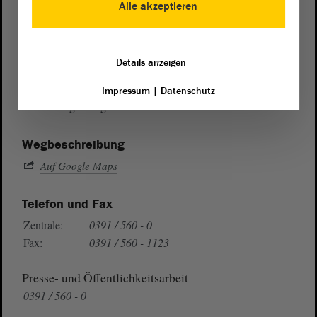
Alle akzeptieren
Postanschrift
Details anzeigen
von Sachsen-Anhalt
Landtag
Domplatz 6–9
Impressum
|
Datenschutz
39104 Magdeburg
Wegbeschreibung
Auf Google Maps
Telefon und Fax
Zentrale:
0391 / 560 - 0
Fax:
0391 / 560 - 1123
Presse- und Öffentlichkeitsarbeit
0391 / 560 - 0