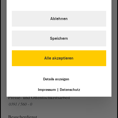
Postanschrift
Ablehnen
von Sachsen-Anhalt
Landtag
Domplatz 6–9
39104 Magdeburg
Speichern
Wegbeschreibung
Auf Google Maps
Alle akzeptieren
Telefon und Fax
Zentrale:
0391 / 560 - 0
Details anzeigen
Fax:
0391 / 560 - 1123
Impressum
|
Datenschutz
Presse- und Öffentlichkeitsarbeit
0391 / 560 - 0
Besucherdienst