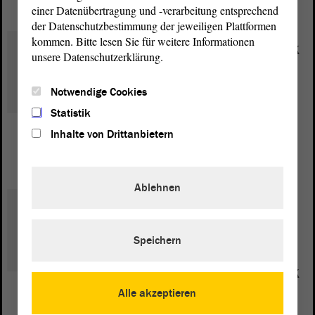
einer Datenübertragung und -verarbeitung entsprechend
der Datenschutzbestimmung der jeweiligen Plattformen
kommen. Bitte lesen Sie für weitere Informationen
Innenpolitik, Kommunalpolitik
unsere Datenschutzerklärung.
und Kommunalfinanzen,
Bevölkerungsschutz -
Notwendige Cookies
Feuerwehr, Rettungs- dienst,
Statistik
Zivil- und Katastrophenschutz
Inhalte von Drittanbietern
Andreas Henke
Ablehnen
Landesentwicklung,
Verkehrspolitik (ÖPNV),
Speichern
Stadtentwicklung/
Stadtumbau, Wohnungspolitik
(Mieten)
Alle akzeptieren
Guido Henke