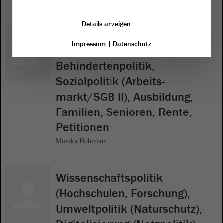
Details anzeigen
Gesundheitspolitik
Impressum
|
Datenschutz
(Drogenpolitik),
Behindertenpolitik,
Sozialpolitik (Arbeits-
markt/SGB II), Ausbildung,
Familien, Senioren, Rente,
Petitionen
Monika Hohmann
Wissenschaftspolitik
(Hochschulen, Forschung),
Umweltpolitik (Naturschutz),