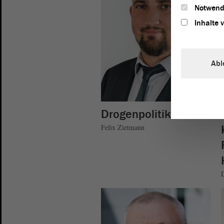
Notwend
Inhalte 
Abl
Drogenpolitik
Felix Zietmann