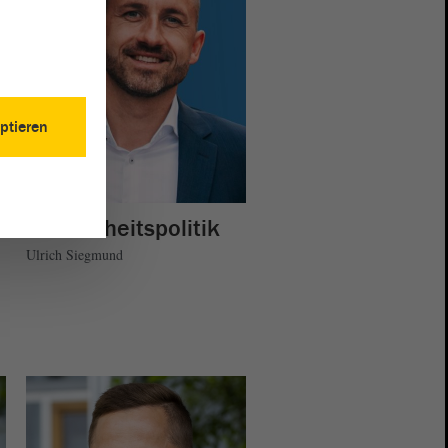
ptieren
Gesundheitspolitik
Ulrich Siegmund