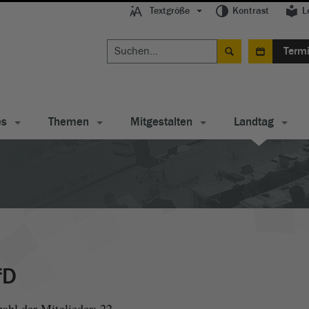
Textgröße
Kontrast
L
Term
es
Themen
Mitgestalten
Landtag
fD
ahl der Mitglieder: 22