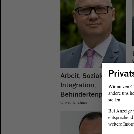
Privat
Arbeit, Soziales und
Integration,
Wir nutzen C
andere uns he
Behindertenpolitik
stellen.
Oliver Kirchner
Bei Anzeige v
entsprechend 
weitere Infor