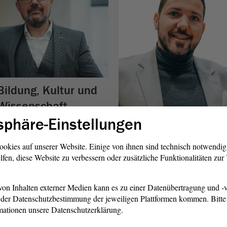
Bildung, Kultur und
Wissenschaft,
Religionspolitik
sphäre-Einstellungen
Bundes- und Europa-
Dr. Hans-Thomas Tillschneider
angelegenheiten,
ookies auf unserer Website. Einige von ihnen sind technisch notwendi
lfen, diese Website zu verbessern oder zusätzliche Funktionalitäten zu
Medienpolitik
Tobias Rausch
on Inhalten externer Medien kann es zu einer Datenübertragung und -v
der Datenschutzbestimmung der jeweiligen Plattformen kommen. Bitte 
mationen unsere Datenschutzerklärung.