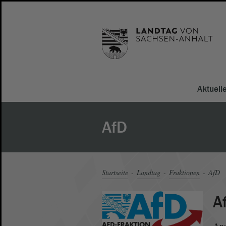
Aktuell
AfD
Startseite
Landtag
Fraktionen
AfD
A
Anz