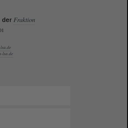
Fraktion
e der
01
-lsa.de
n-lsa.de