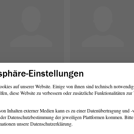
sphäre-Einstellungen
Bildung, Kultur und
Bundes- und Europa-
Wissenschaft,
angelegenheiten,
ookies auf unserer Website. Einige von ihnen sind technisch notwendi
lfen, diese Website zu verbessern oder zusätzliche Funktionalitäten zu
Religionspolitik
Medienpolitik
Dr. Hans-Thomas Tillschneider
Tobias Rausch
on Inhalten externer Medien kann es zu einer Datenübertragung und -v
der Datenschutzbestimmung der jeweiligen Plattformen kommen. Bitte 
mationen unsere Datenschutzerklärung.