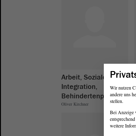
Privat
Arbeit, Soziales und
Integration,
Wir nutzen C
andere uns he
Behindertenpolitik
stellen.
Oliver Kirchner
Bei Anzeige v
entsprechend 
weitere Infor