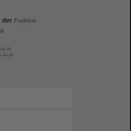
Fraktion
e der
01
-lsa.de
n-lsa.de