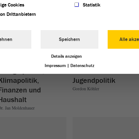
ige Cookies
Statistik
von Drittanbietern
ehnen
Speichern
Alle akze
Details anzeigen
Impressum
|
Datenschutz
Energiepolitik,
Familien- und
Klimapolitik,
Jugendpolitik
Finanzen und
Gordon Köhler
Haushalt
Dr. Jan Moldenhauer