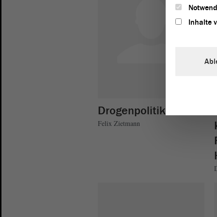
Notwend
Inhalte 
Abl
Drogenpolitik
Felix Zietmann