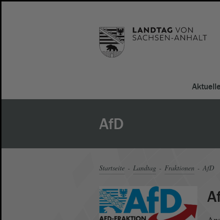
Aktuell
AfD
Startseite
Landtag
Fraktionen
AfD
A
Anz