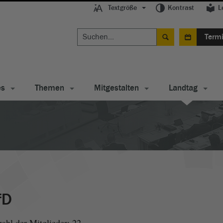
Textgröße
Kontrast
L
Term
es
Themen
Mitgestalten
Landtag
fD
ahl der Mitglieder: 22