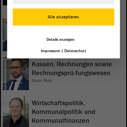
Matthias Büttner
Alle akzeptieren
Jagd- und Schützenwesen
Florian Schröder
Details anzeigen
Impressum
|
Datenschutz
Kassen, Rechnungen sowie
Rechnungsprü-fungswesen
Daniel Wald
Wirtschaftspolitik,
Kommunalpolitik und
Kommunalfinanzen