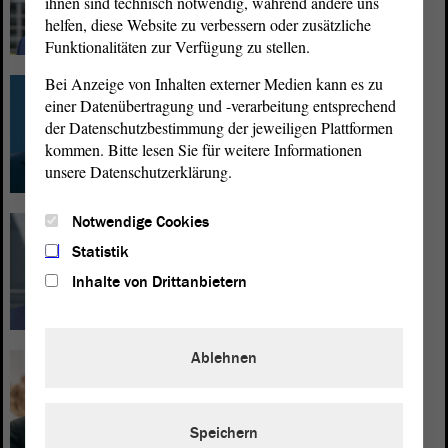
ihnen sind technisch notwendig, während andere uns
helfen, diese Website zu verbessern oder zusätzliche
Funktionalitäten zur Verfügung zu stellen.
Bei Anzeige von Inhalten externer Medien kann es zu
Gesundheitspolitik
einer Datenübertragung und -verarbeitung entsprechend
der Datenschutzbestimmung der jeweiligen Plattformen
Ulrich Siegmund
kommen. Bitte lesen Sie für weitere Informationen
unsere Datenschutzerklärung.
Notwendige Cookies
Handwerkspolitik
Statistik
Lothar Waehler
Inhalte von Drittanbietern
Ablehnen
Inneres, Sportpolitik,
Landesentwicklung und
Verkehr
Speichern