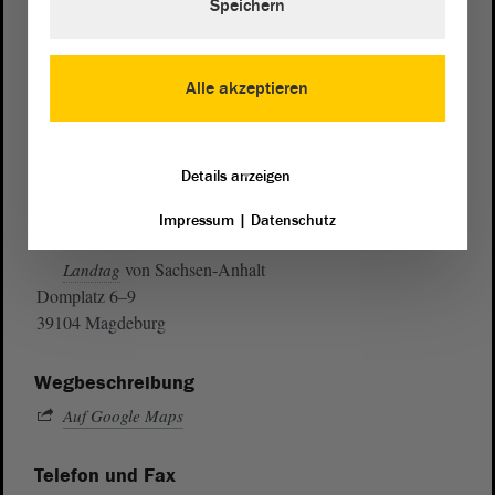
Speichern
Alle akzeptieren
Details anzeigen
Impressum
|
Datenschutz
Postanschrift
von Sachsen-Anhalt
Landtag
Domplatz 6–9
39104 Magdeburg
Wegbeschreibung
Auf Google Maps
Telefon und Fax