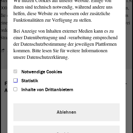
Wir nutzen Cookies auf unserer Website. Einige von
Stellvertretern zusammen. Sie alle sind gewählte Vertreter aus rund 130
ihnen sind technisch notwendig, während andere uns
000 kommunalen oder regionalen Gebietskörperschaften der Staaten,
helfen, diese Website zu verbessern oder zusätzliche
die dem Europarat angehören. Der Kongress wählt abwechselnd aus
Funktionalitäten zur Verfügung zu stellen.
einer der beiden Kammern seinen Präsidenten für die Dauer von zwei
ordentlichen Sitzungen. Der Kongress tritt zweimal jährlich in
Bei Anzeige von Inhalten externer Medien kann es zu
einer Datenübertragung und -verarbeitung entsprechend
Straßburg zusammen.
der Datenschutzbestimmung der jeweiligen Plattformen
kommen. Bitte lesen Sie für weitere Informationen
Zur Webseite des Kongresses
unsere Datenschutzerklärung.
Notwendige Cookies
Statistik
Folgende Fraktionen sind im Landtag von Sachsen-
Inhalte von Drittanbietern
Anhalt vertreten:
Ablehnen