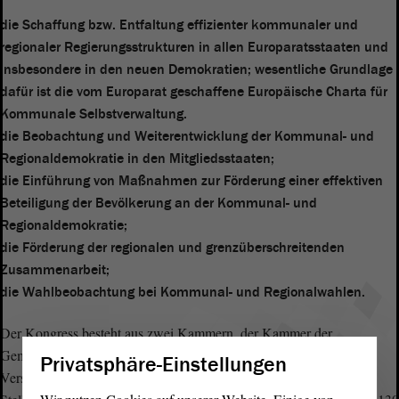
die Schaffung bzw. Entfaltung effizienter kommunaler und
regionaler Regierungsstrukturen in allen Europaratsstaaten und
insbesondere in den neuen Demokratien; wesentliche Grundlage
dafür ist die vom Europarat geschaffene Europäische Charta für
Kommunale Selbstverwaltung.
die Beobachtung und Weiterentwicklung der Kommunal- und
Regionaldemokratie in den Mitgliedsstaaten;
die Einführung von Maßnahmen zur Förderung einer effektiven
Beteiligung der Bevölkerung an der Kommunal- und
Regionaldemokratie;
die Förderung der regionalen und grenzüberschreitenden
Zusammenarbeit;
die Wahlbeobachtung bei Kommunal- und Regionalwahlen.
Der Kongress besteht aus zwei Kammern, der Kammer der
Gemeinden und der Kammer der Regionen. Die Zwei-Kammer-
Privatsphäre-Einstellungen
Versammlung setzt sich aus 306 Mitgliedern und ebenso vielen