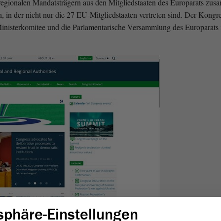
 regionalen Mandatsträgern aus den Mitgliedstaaten des Europarats zus
n, in der nicht nur die 27 EU-Mitgliedstaaten vertreten sind. Der Kong
inisterkomitee und die Parlamentarische Versammlung des Europarats 
sphäre-Einstellungen
en und internationalen Organisationen zusammen, welche die Kommunal