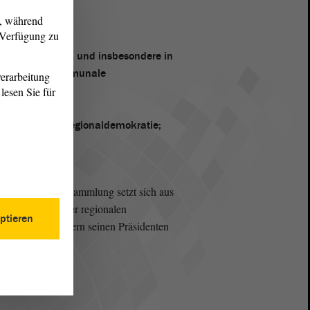
g, während
r Verfügung zu
uroparatsstaaten und insbesondere in
 Charta für Kommunale
erarbeitung
lesen Sie für
ten;
ommunal- und Regionaldemokratie;
ei-Kammer-Versammlung setzt sich aus
00 kommunalen oder regionalen
ptieren
der beiden Kammern seinen Präsidenten