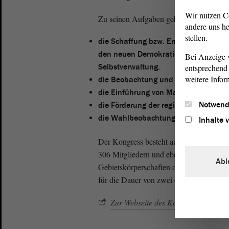
Wir nutzen C
Zu seinen Aufgaben gehören:
andere uns he
stellen.
die Schaffung bzw. Entfaltung effizi
den neuen Demokratien; wesentliche
Bei Anzeige v
Selbstverwaltung.
entsprechend 
weitere Infor
die Beobachtung und Weiterentwickl
die Einführung von Maßnahmen zur F
Notwend
die Förderung der regionalen und g
die Wahlbeobachtung bei Kommunal-
Inhalte 
Der Kongress besteht aus zwei Kammer
306 Mitgliedern und ebenso vielen Stell
Abl
Gebietskörperschaften der Staaten, die
für die Dauer von zwei ordentlichen Sit
Zur Webseite des Kongresses