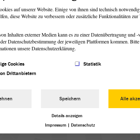
ookies auf unserer Website. Einige von ihnen sind technisch notwendi
lfen, diese Website zu verbessern oder zusätzliche Funktionalitäten zu
enter kommunaler und regionaler Regierungsstrukturen in allen E
 Grundlage dafür ist die vom Europarat geschaffene Europäische
on Inhalten externer Medien kann es zu einer Datenübertragung und -v
der Datenschutzbestimmung der jeweiligen Plattformen kommen. Bitte 
mationen unsere Datenschutzerklärung.
ung der Kommunal- und Regionaldemokratie in den Mitgliedsstaa
örderung einer effektiven Beteiligung der Bevölkerung an der K
ige Cookies
Statistik
renzüberschreitenden Zusammenarbeit;
 und Regionalwahlen.
von Drittanbietern
n, der Kammer der Gemeinden und der Kammer der Regionen. Die Zw
vertretern zusammen. Sie alle sind gewählte Vertreter aus rund 130 0
ehnen
Speichern
Alle akze
 dem Europarat angehören. Der Kongress wählt abwechselnd aus einer 
zungen. Der Kongress tritt zweimal jährlich in Straßburg zusammen.
Details anzeigen
Impressum
|
Datenschutz