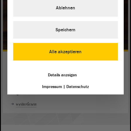
Ablehnen
Speichern
Alle akzeptieren
Digitales Gedenkbuch
Der Landtag bewahrt seinen verstorbenen Abgeordneten
Details anzeigen
ein ehrendes Gedenken: Das digitale Gedenkbuch erinnert
an die Frauen und Männer, die die Landespolitik im
Landtag
Impressum
|
Datenschutz
mitgestaltet haben.
weiterlesen