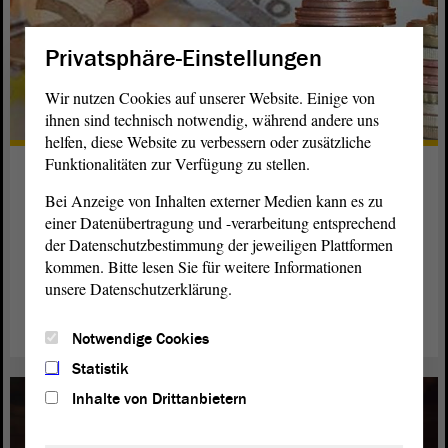
Privatsphäre-Einstellungen
Wir nutzen Cookies auf unserer Website. Einige von
ihnen sind technisch notwendig, während andere uns
helfen, diese Website zu verbessern oder zusätzliche
Funktionalitäten zur Verfügung zu stellen.
Abgeordnetenbezüge
Bei Anzeige von Inhalten externer Medien kann es zu
Die Entschädigung muss für alle Abgeordneten gleich sein,
einer Datenübertragung und -verarbeitung entsprechend
dies ist gesetzlich vorgeschrieben. Sie soll ihre
der Datenschutzbestimmung der jeweiligen Plattformen
Unabhängigkeit sichern und eine Lebensführung gestatten,
kommen. Bitte lesen Sie für weitere Informationen
„die der Bedeutung des Amtes angemessen ist.“
unsere Datenschutzerklärung.
weiterlesen
Notwendige Cookies
Statistik
Inhalte von Drittanbietern