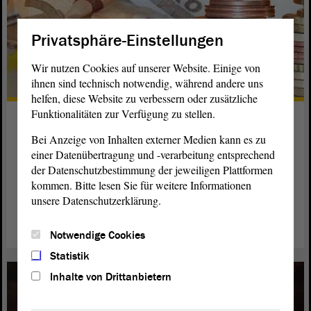
Privatsphäre-Einstellungen
Wir nutzen Cookies auf unserer Website. Einige von
ihnen sind technisch notwendig, während andere uns
helfen, diese Website zu verbessern oder zusätzliche
Funktionalitäten zur Verfügung zu stellen.
Abgeordnetenbezüge
Bei Anzeige von Inhalten externer Medien kann es zu
Die Entschädigung muss für alle Abgeordneten gleich sein,
einer Datenübertragung und -verarbeitung entsprechend
dies ist gesetzlich vorgeschrieben. Sie soll ihre
der Datenschutzbestimmung der jeweiligen Plattformen
Unabhängigkeit sichern und eine Lebensführung gestatten,
kommen. Bitte lesen Sie für weitere Informationen
„die der Bedeutung des Amtes angemessen ist.“
unsere Datenschutzerklärung.
weiterlesen
Notwendige Cookies
Statistik
Inhalte von Drittanbietern