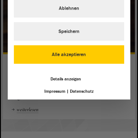
Ablehnen
Speichern
Alle akzeptieren
Digitales Gedenkbuch
Der Landtag bewahrt seinen verstorbenen Abgeordneten
Details anzeigen
ein ehrendes Gedenken: Das digitale Gedenkbuch erinnert
an die Frauen und Männer, die die Landespolitik im
Landtag
Impressum
|
Datenschutz
mitgestaltet haben.
weiterlesen