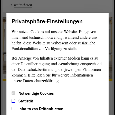
weiterlesen
Privatsphäre-Einstellungen
Wir nutzen Cookies auf unserer Website. Einige von
ihnen sind technisch notwendig, während andere uns
helfen, diese Website zu verbessern oder zusätzliche
Funktionalitäten zur Verfügung zu stellen.
Bei Anzeige von Inhalten externer Medien kann es zu
einer Datenübertragung und -verarbeitung entsprechend
der Datenschutzbestimmung der jeweiligen Plattformen
kommen. Bitte lesen Sie für weitere Informationen
© PV LSA
unsere Datenschutzerklärung.
Berliner ehemalige Abgeordnete zu
Gast
Notwendige Cookies
Statistik
Die Parlamentarische Vereinigung Berlin e. V. stattete dem
Inhalte von Drittanbietern
Landtag von Sachsen-Anhalt im Rahmen einer Sachsen-