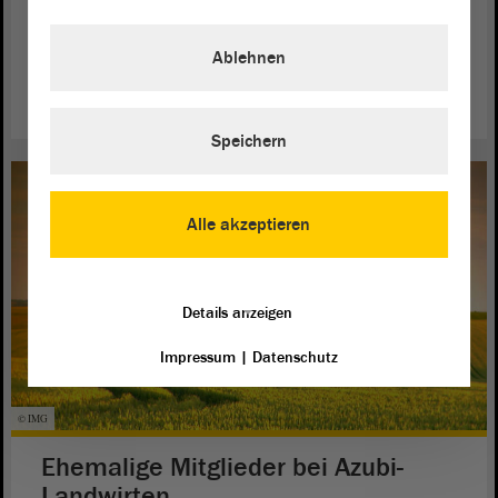
Anhalt-Rundreise am 20. April 2023 einen Besuch ab. Sie
trafen mit der „Partner-Vereinigung“ aus Sachsen-Anhalt
Ablehnen
zusammen.
weiterlesen
Speichern
Alle akzeptieren
Details anzeigen
Impressum
|
Datenschutz
© IMG
Ehemalige Mitglieder bei Azubi-
Landwirten