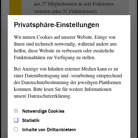
aus 27 Mitgliedstaaten in acht Fraktionen
vertreten (plus 32 Fraktionslose).
Privatsphäre-Einstellungen
Die Sitze der acht Fraktionen sind wie folgt
verteilt: Europäische Volkspartei (188 Sitze),
Wir nutzen Cookies auf unserer Website. Einige von
Progressive Allianz der Sozialdemokraten
ihnen sind technisch notwendig, während andere uns
(136), Patrioten für Europa (84), Europäische
helfen, diese Website zu verbessern oder zusätzliche
Konservative und Reformer (78), Renew
Funktionalitäten zur Verfügung zu stellen.
Europa (77), Die Grünen/Europäische Freie
Bei Anzeige von Inhalten externer Medien kann es zu
Allianz (53), Die Linke (46) und Europa der
einer Datenübertragung und -verarbeitung entsprechend
souveränen Nationen (25).
der Datenschutzbestimmung der jeweiligen Plattformen
kommen. Bitte lesen Sie für weitere Informationen
unsere Datenschutzerklärung.
Europäisches Parlament
Notwendige Cookies
Statistik
Inhalte von Drittanbietern