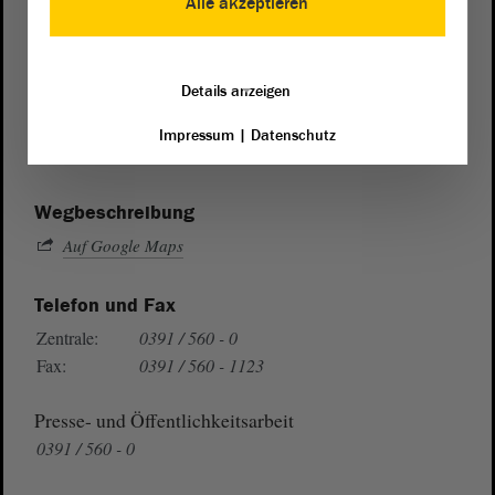
Alle akzeptieren
Postanschrift
Details anzeigen
von Sachsen-Anhalt
Landtag
Domplatz 6–9
Impressum
|
Datenschutz
39104 Magdeburg
Wegbeschreibung
Auf Google Maps
Telefon und Fax
Zentrale:
0391 / 560 - 0
Fax:
0391 / 560 - 1123
Presse- und Öffentlichkeitsarbeit
0391 / 560 - 0