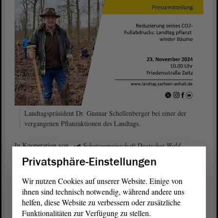
Landtagspräsident Dr. Gunnar Schellenberger bei einer der
vergangenen Pflanzaktionen des Landtags.
In Kooperation von
Schutzgemeinschaft Deutscher Wald
Sachsen-Anhalt
und Stadt Zeitz hatte der Präsident des Landtages
Privatsphäre-Einstellungen
von Sachsen-Anhalt, Dr. Gunnar Schellenberger, die Mitglieder des
Landtages und alle interessierten Bürgerinnen und Bürger zu dieser
Wir nutzen Cookies auf unserer Website. Einige von
öffentlichen Bürgerpflanzung eingeladen. Nach geleisteter Arbeit
ihnen sind technisch notwendig, während andere uns
wartete auf die freiwilligen Helferinnen und Helfer auch eine kleine
helfen, diese Website zu verbessern oder zusätzliche
Stärkung.
Funktionalitäten zur Verfügung zu stellen.