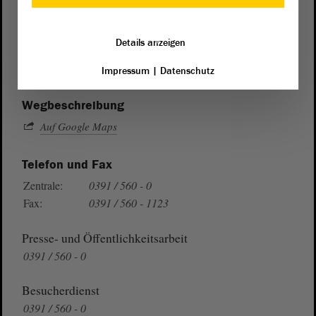
Postanschrift
von Sachsen-Anhalt
Landtag
Details anzeigen
Domplatz 6–9
39104 Magdeburg
Impressum
|
Datenschutz
Wegbeschreibung
Auf Google Maps
Telefon und Fax
Zentrale:
0391 / 560 - 0
Fax:
0391 / 560 - 1123
Presse- und Öffentlichkeitsarbeit
0391 / 560 - 0
Besucherdienst
0391 / 560 - 0