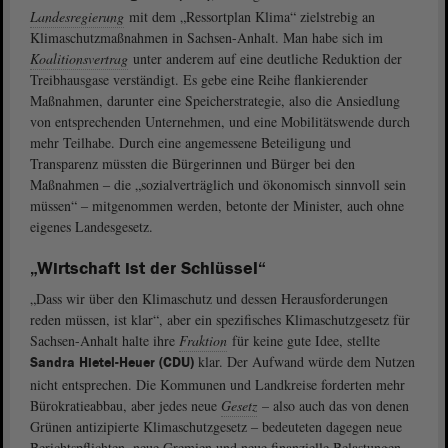
Landesregierung
mit dem „Ressortplan Klima“ zielstrebig an
Klimaschutzmaßnahmen in Sachsen-Anhalt. Man habe sich im
Koalitionsvertrag
unter anderem auf eine deutliche Reduktion der
Treibhausgase verständigt. Es gebe eine Reihe flankierender
Maßnahmen, darunter eine Speicherstrategie, also die Ansiedlung
von entsprechenden Unternehmen, und eine Mobilitätswende durch
mehr Teilhabe. Durch eine angemessene Beteiligung und
Transparenz müssten die Bürgerinnen und Bürger bei den
Maßnahmen ‒ die „sozialverträglich und ökonomisch sinnvoll sein
müssen“ ‒ mitgenommen werden, betonte der Minister, auch ohne
eigenes Landesgesetz.
„Wirtschaft ist der Schlüssel“
„Dass wir über den Klimaschutz und dessen Herausforderungen
reden müssen, ist klar“, aber ein spezifisches Klimaschutzgesetz für
Sachsen-Anhalt halte ihre
Fraktion
für keine gute Idee, stellte
klar. Der Aufwand würde dem Nutzen
Sandra Hietel-Heuer (CDU)
nicht entsprechen. Die Kommunen und Landkreise forderten mehr
Bürokratieabbau, aber jedes neue
Gesetz
– also auch das von denen
Grünen antizipierte Klimaschutzgesetz ‒ bedeuteten dagegen neue
Berichtspflichten, neue Gremien und neue finanzielle Belastungen.