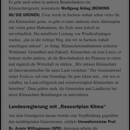
Es gebe auch schon in anderen Bundesländern ein
Klimaschutzgesetz, konstatierte
Wolfgang Aldag (BÜNDNIS
. Zwar werde in Sachsen-Anhalt schon vieles für
90/DIE GRÜNEN)
den Klimaschutz getan, so gebe es unter anderem einen Aktionsplan
mit vielen guten Maßnahmen, die Ziele seien jedoch zu
unverbindlich. Die installierte Leistung von Windkraftanlagen
wachse, „das ist der richtige Weg, den wir in Sachsen-Anhalt
einschlagen müssen“, so Aldag. Klimaschutzmaßnahmen sicherten
Wohlstand, Gesundheit und Zukunft. Klimaschutz sei kein Luxus, er
bedeute nichts anderes, als die Bewohnbarkeit des Planeten zu retten
und zugleich die Wirtschaft zu stärken. „Wir müssen Klimaschutz
als Innovationstreiber für unser Land verstehen.“ Der Gesetzentwurf
seiner
Fraktion
soll eine Grundlage für gute Ideen sein, „wie wir es
schaffen, im Land erfolgreich und sozialverträglich Klimaschutz zu
betreiben“. Dazu gehöre auch, die Gemeinden und Landkreise bei
deren Klimaschutz-Bemühungen zu unterstützen.
Landesregierung mit „Ressortplan Klima“
Aus dem Grundgesetz heraus bestehe eine Verpflichtung gegenüber
den nachfolgenden Generationen, erklärte
Umweltminister Prof.
, deswegen arbeite die
Dr. Armin Willingmann (SPD)