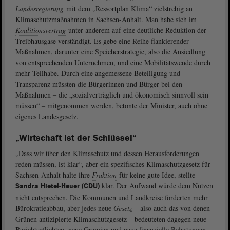
Landesregierung
mit dem „Ressortplan Klima“ zielstrebig an
Klimaschutzmaßnahmen in Sachsen-Anhalt. Man habe sich im
Koalitionsvertrag
unter anderem auf eine deutliche Reduktion der
Treibhausgase verständigt. Es gebe eine Reihe flankierender
Maßnahmen, darunter eine Speicherstrategie, also die Ansiedlung
von entsprechenden Unternehmen, und eine Mobilitätswende durch
mehr Teilhabe. Durch eine angemessene Beteiligung und
Transparenz müssten die Bürgerinnen und Bürger bei den
Maßnahmen ‒ die „sozialverträglich und ökonomisch sinnvoll sein
müssen“ ‒ mitgenommen werden, betonte der Minister, auch ohne
eigenes Landesgesetz.
„Wirtschaft ist der Schlüssel“
„Dass wir über den Klimaschutz und dessen Herausforderungen
reden müssen, ist klar“, aber ein spezifisches Klimaschutzgesetz für
Sachsen-Anhalt halte ihre
Fraktion
für keine gute Idee, stellte
klar. Der Aufwand würde dem Nutzen
Sandra Hietel-Heuer (CDU)
nicht entsprechen. Die Kommunen und Landkreise forderten mehr
Bürokratieabbau, aber jedes neue
Gesetz
– also auch das von denen
Grünen antizipierte Klimaschutzgesetz ‒ bedeuteten dagegen neue
Berichtspflichten, neue Gremien und neue finanzielle Belastungen.