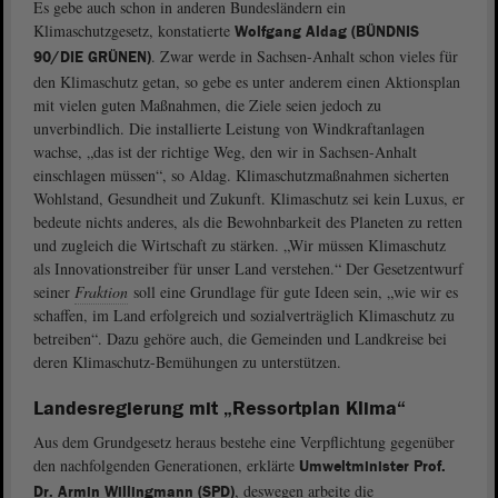
Es gebe auch schon in anderen Bundesländern ein
Klimaschutzgesetz, konstatierte
Wolfgang Aldag (BÜNDNIS
. Zwar werde in Sachsen-Anhalt schon vieles für
90/DIE GRÜNEN)
den Klimaschutz getan, so gebe es unter anderem einen Aktionsplan
mit vielen guten Maßnahmen, die Ziele seien jedoch zu
unverbindlich. Die installierte Leistung von Windkraftanlagen
wachse, „das ist der richtige Weg, den wir in Sachsen-Anhalt
einschlagen müssen“, so Aldag. Klimaschutzmaßnahmen sicherten
Wohlstand, Gesundheit und Zukunft. Klimaschutz sei kein Luxus, er
bedeute nichts anderes, als die Bewohnbarkeit des Planeten zu retten
und zugleich die Wirtschaft zu stärken. „Wir müssen Klimaschutz
als Innovationstreiber für unser Land verstehen.“ Der Gesetzentwurf
seiner
Fraktion
soll eine Grundlage für gute Ideen sein, „wie wir es
schaffen, im Land erfolgreich und sozialverträglich Klimaschutz zu
betreiben“. Dazu gehöre auch, die Gemeinden und Landkreise bei
deren Klimaschutz-Bemühungen zu unterstützen.
Landesregierung mit „Ressortplan Klima“
Aus dem Grundgesetz heraus bestehe eine Verpflichtung gegenüber
den nachfolgenden Generationen, erklärte
Umweltminister Prof.
, deswegen arbeite die
Dr. Armin Willingmann (SPD)