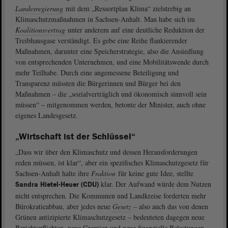
Landesregierung
mit dem „Ressortplan Klima“ zielstrebig an
Klimaschutzmaßnahmen in Sachsen-Anhalt. Man habe sich im
Koalitionsvertrag
unter anderem auf eine deutliche Reduktion der
Treibhausgase verständigt. Es gebe eine Reihe flankierender
Maßnahmen, darunter eine Speicherstrategie, also die Ansiedlung
von entsprechenden Unternehmen, und eine Mobilitätswende durch
mehr Teilhabe. Durch eine angemessene Beteiligung und
Transparenz müssten die Bürgerinnen und Bürger bei den
Maßnahmen ‒ die „sozialverträglich und ökonomisch sinnvoll sein
müssen“ ‒ mitgenommen werden, betonte der Minister, auch ohne
eigenes Landesgesetz.
„Wirtschaft ist der Schlüssel“
„Dass wir über den Klimaschutz und dessen Herausforderungen
reden müssen, ist klar“, aber ein spezifisches Klimaschutzgesetz für
Sachsen-Anhalt halte ihre
Fraktion
für keine gute Idee, stellte
klar. Der Aufwand würde dem Nutzen
Sandra Hietel-Heuer (CDU)
nicht entsprechen. Die Kommunen und Landkreise forderten mehr
Bürokratieabbau, aber jedes neue
Gesetz
– also auch das von denen
Grünen antizipierte Klimaschutzgesetz ‒ bedeuteten dagegen neue
Berichtspflichten, neue Gremien und neue finanzielle Belastungen.