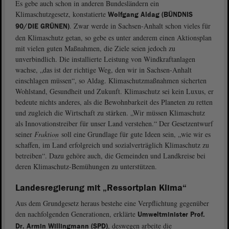
Es gebe auch schon in anderen Bundesländern ein
Klimaschutzgesetz, konstatierte
Wolfgang Aldag (BÜNDNIS
. Zwar werde in Sachsen-Anhalt schon vieles für
90/DIE GRÜNEN)
den Klimaschutz getan, so gebe es unter anderem einen Aktionsplan
mit vielen guten Maßnahmen, die Ziele seien jedoch zu
unverbindlich. Die installierte Leistung von Windkraftanlagen
wachse, „das ist der richtige Weg, den wir in Sachsen-Anhalt
einschlagen müssen“, so Aldag. Klimaschutzmaßnahmen sicherten
Wohlstand, Gesundheit und Zukunft. Klimaschutz sei kein Luxus, er
bedeute nichts anderes, als die Bewohnbarkeit des Planeten zu retten
und zugleich die Wirtschaft zu stärken. „Wir müssen Klimaschutz
als Innovationstreiber für unser Land verstehen.“ Der Gesetzentwurf
seiner
Fraktion
soll eine Grundlage für gute Ideen sein, „wie wir es
schaffen, im Land erfolgreich und sozialverträglich Klimaschutz zu
betreiben“. Dazu gehöre auch, die Gemeinden und Landkreise bei
deren Klimaschutz-Bemühungen zu unterstützen.
Landesregierung mit „Ressortplan Klima“
Aus dem Grundgesetz heraus bestehe eine Verpflichtung gegenüber
den nachfolgenden Generationen, erklärte
Umweltminister Prof.
, deswegen arbeite die
Dr. Armin Willingmann (SPD)