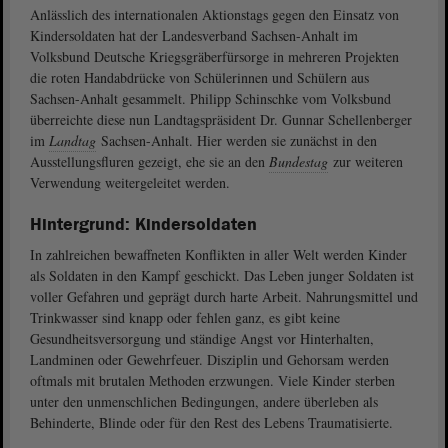
Anlässlich des internationalen Aktionstags gegen den Einsatz von
Kindersoldaten hat der Landesverband Sachsen-Anhalt im
Volksbund Deutsche Kriegsgräberfürsorge in mehreren Projekten
die roten Handabdrücke von Schülerinnen und Schülern aus
Sachsen-Anhalt gesammelt. Philipp Schinschke vom Volksbund
überreichte diese nun Landtagspräsident Dr. Gunnar Schellenberger
im
Landtag
Sachsen-Anhalt. Hier werden sie zunächst in den
Ausstellungsfluren gezeigt, ehe sie an den
Bundestag
zur weiteren
Verwendung weitergeleitet werden.
Hintergrund: Kindersoldaten
In zahlreichen bewaffneten Konflikten in aller Welt werden Kinder
als Soldaten in den Kampf geschickt. Das Leben junger Soldaten ist
voller Gefahren und geprägt durch harte Arbeit. Nahrungsmittel und
Trinkwasser sind knapp oder fehlen ganz, es gibt keine
Gesundheitsversorgung und ständige Angst vor Hinterhalten,
Landminen oder Gewehrfeuer. Disziplin und Gehorsam werden
oftmals mit brutalen Methoden erzwungen. Viele Kinder sterben
unter den unmenschlichen Bedingungen, andere überleben als
Behinderte, Blinde oder für den Rest des Lebens Traumatisierte.