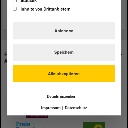
Statistik
viele Spenden für Kindersoldaten-Hilfsprojekte gesammelt. (Quelle:
Inhalte von Drittanbietern
redhandday.org
)
Ablehnen
Speichern
Folgende Fraktionen sind im Landtag von Sachsen-
Anhalt vertreten:
Alle akzeptieren
Details anzeigen
Impressum
|
Datenschutz