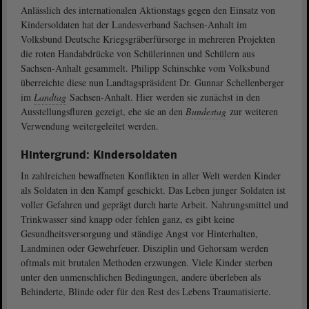
Anlässlich des internationalen Aktionstags gegen den Einsatz von
Kindersoldaten hat der Landesverband Sachsen-Anhalt im
Volksbund Deutsche Kriegsgräberfürsorge in mehreren Projekten
die roten Handabdrücke von Schülerinnen und Schülern aus
Sachsen-Anhalt gesammelt. Philipp Schinschke vom Volksbund
überreichte diese nun Landtagspräsident Dr. Gunnar Schellenberger
im
Landtag
Sachsen-Anhalt. Hier werden sie zunächst in den
Ausstellungsfluren gezeigt, ehe sie an den
Bundestag
zur weiteren
Verwendung weitergeleitet werden.
Hintergrund: Kindersoldaten
In zahlreichen bewaffneten Konflikten in aller Welt werden Kinder
als Soldaten in den Kampf geschickt. Das Leben junger Soldaten ist
voller Gefahren und geprägt durch harte Arbeit. Nahrungsmittel und
Trinkwasser sind knapp oder fehlen ganz, es gibt keine
Gesundheitsversorgung und ständige Angst vor Hinterhalten,
Landminen oder Gewehrfeuer. Disziplin und Gehorsam werden
oftmals mit brutalen Methoden erzwungen. Viele Kinder sterben
unter den unmenschlichen Bedingungen, andere überleben als
Behinderte, Blinde oder für den Rest des Lebens Traumatisierte.