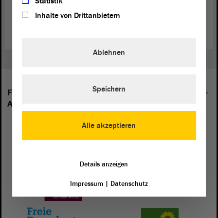
Statistik
viele Spenden für Kindersoldaten-Hilfsprojekte gesammelt. (Quelle:
Inhalte von Drittanbietern
redhandday.org
)
Ablehnen
Speichern
Folgende Fraktionen sind im Landtag von Sachsen-
Anhalt vertreten:
Alle akzeptieren
Details anzeigen
Impressum
|
Datenschutz