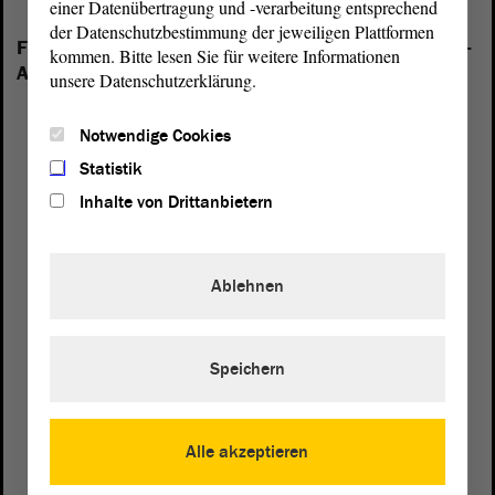
einer Datenübertragung und -verarbeitung entsprechend
der Datenschutzbestimmung der jeweiligen Plattformen
Folgende Fraktionen sind im Landtag von Sachsen-
kommen. Bitte lesen Sie für weitere Informationen
Anhalt vertreten:
unsere Datenschutzerklärung.
Notwendige Cookies
Statistik
Inhalte von Drittanbietern
Ablehnen
Speichern
Alle akzeptieren
Postanschrift