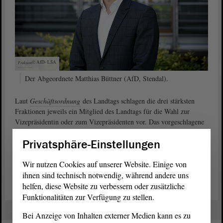
© AfD-
LSA
Fraktion
Der Abgeordnete Matthias Büttner (AfD, Stendal).
Laut
Geschäftsordnung
des Landtags schlagen die drei stärksten
Fraktionen jeweils ein Mitglied des Landtags für die Wahl zur
Vizepräsidentin oder zum Vizepräsidenten vor. Das vorgeschlagene
Mitglied des Landtags ist gewählt, wenn es die Mehrheit der
Privatsphäre-Einstellungen
abgegebenen gültigen Stimmen erhält.
Wir nutzen Cookies auf unserer Website. Einige von
Antrag „Wahl Vizepräsident“ der AfD-Fraktion (PDF)
ihnen sind technisch notwendig, während andere uns
helfen, diese Website zu verbessern oder zusätzliche
Funktionalitäten zur Verfügung zu stellen.
Bei Anzeige von Inhalten externer Medien kann es zu