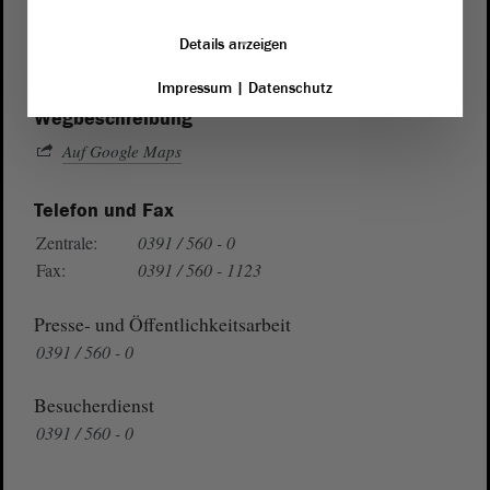
von Sachsen-Anhalt
Landtag
Domplatz 6–9
Details anzeigen
39104 Magdeburg
Impressum
|
Datenschutz
Wegbeschreibung
Auf Google Maps
Telefon und Fax
Zentrale:
0391 / 560 - 0
Fax:
0391 / 560 - 1123
Presse- und Öffentlichkeitsarbeit
0391 / 560 - 0
Besucherdienst
0391 / 560 - 0