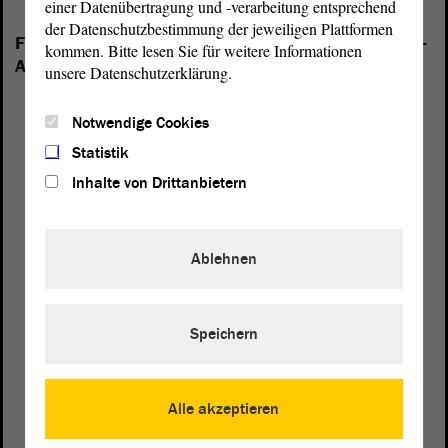
einer Datenübertragung und -verarbeitung entsprechend
der Datenschutzbestimmung der jeweiligen Plattformen
Folgende Fraktionen sind im Landtag von Sachsen-
kommen. Bitte lesen Sie für weitere Informationen
Anhalt vertreten:
unsere Datenschutzerklärung.
Notwendige Cookies
Statistik
Inhalte von Drittanbietern
Ablehnen
Speichern
Alle akzeptieren
Postanschrift