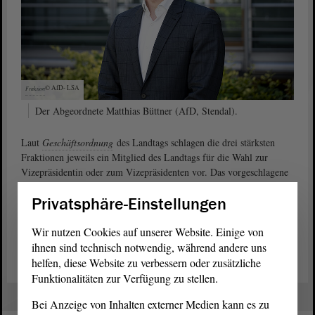
© AfD-
LSA
Fraktion
Der Abgeordnete Matthias Büttner (AfD, Stendal).
Laut
Geschäftsordnung
des Landtags schlagen die drei stärksten
Fraktionen jeweils ein Mitglied des Landtags für die Wahl zur
Vizepräsidentin oder zum Vizepräsidenten vor. Das vorgeschlagene
Mitglied des Landtags ist gewählt, wenn es die Mehrheit der
Privatsphäre-Einstellungen
abgegebenen gültigen Stimmen erhält.
Wir nutzen Cookies auf unserer Website. Einige von
Antrag „Wahl Vizepräsident“ der AfD-Fraktion (PDF)
ihnen sind technisch notwendig, während andere uns
helfen, diese Website zu verbessern oder zusätzliche
Funktionalitäten zur Verfügung zu stellen.
Bei Anzeige von Inhalten externer Medien kann es zu