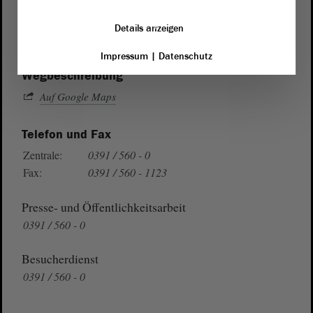
von Sachsen-Anhalt
Landtag
Domplatz 6–9
Details anzeigen
39104 Magdeburg
Impressum
|
Datenschutz
Wegbeschreibung
Auf Google Maps
Telefon und Fax
Zentrale:
0391 / 560 - 0
Fax:
0391 / 560 - 1123
Presse- und Öffentlichkeitsarbeit
0391 / 560 - 0
Besucherdienst
0391 / 560 - 0