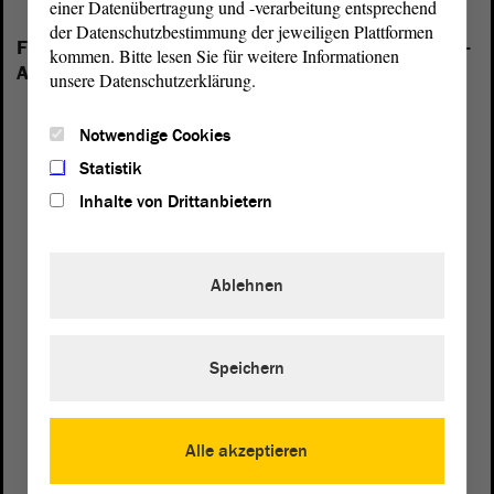
einer Datenübertragung und -verarbeitung entsprechend
der Datenschutzbestimmung der jeweiligen Plattformen
Folgende Fraktionen sind im Landtag von Sachsen-
kommen. Bitte lesen Sie für weitere Informationen
Anhalt vertreten:
unsere Datenschutzerklärung.
Notwendige Cookies
Statistik
Inhalte von Drittanbietern
Ablehnen
Speichern
Alle akzeptieren
Postanschrift