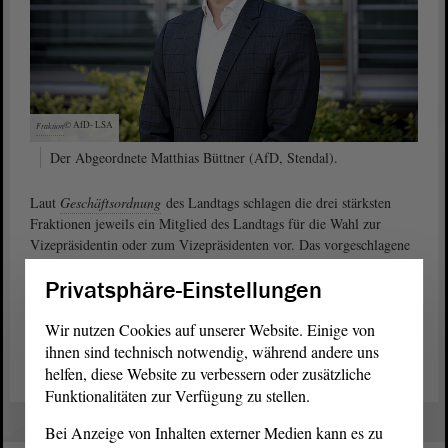
© AfD-
LSA
Fraktion
Der Abgeordnete Matthias Büttner (AfD, Stendal).
Laut
Geschäftsordnung
des Landtags schlagen die drei stärksten
Fraktionen jeweils ein Mitglied des Landtags für die Wahl zur
Vizepräsidentin oder zum Vizepräsidenten vor. Das vorgeschlagene
Mitglied des Landtags ist gewählt, wenn es die Mehrheit der
Privatsphäre-Einstellungen
abgegebenen gültigen Stimmen erhält.
Wir nutzen Cookies auf unserer Website. Einige von
Antrag „Wahl Vizepräsident“ der AfD-Fraktion (PDF)
ihnen sind technisch notwendig, während andere uns
helfen, diese Website zu verbessern oder zusätzliche
Funktionalitäten zur Verfügung zu stellen.
Bei Anzeige von Inhalten externer Medien kann es zu