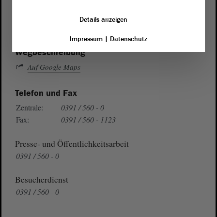
von Sachsen-Anhalt
Landtag
Domplatz 6–9
Details anzeigen
39104 Magdeburg
Impressum
|
Datenschutz
Wegbeschreibung
Auf Google Maps
Telefon und Fax
Zentrale:
0391 / 560 - 0
Fax:
0391 / 560 - 1123
Presse- und Öffentlichkeitsarbeit
0391 / 560 - 0
Besucherdienst
0391 / 560 - 0