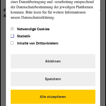
einer Datenübertragung und -verarbeitung entsprechend
der Datenschutzbestimmung der jeweiligen Plattformen
Folgende Fraktionen sind im Landtag von Sachsen-
kommen. Bitte lesen Sie für weitere Informationen
Anhalt vertreten:
unsere Datenschutzerklärung.
Notwendige Cookies
Statistik
Inhalte von Drittanbietern
Ablehnen
Speichern
Alle akzeptieren
Postanschrift