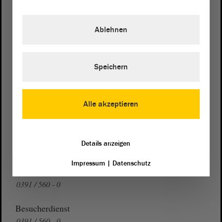
Postanschrift
von Sachsen-Anhalt
Landtag
Ablehnen
Domplatz 6–9
39104 Magdeburg
Speichern
Wegbeschreibung
Auf Google Maps
Alle akzeptieren
Telefon und Fax
Zentrale:
0391 / 560 - 0
Details anzeigen
Fax:
0391 / 560 - 1123
Impressum
|
Datenschutz
Presse- und Öffentlichkeitsarbeit
0391 / 560 - 0
Besucherdienst
0391 / 560 - 0