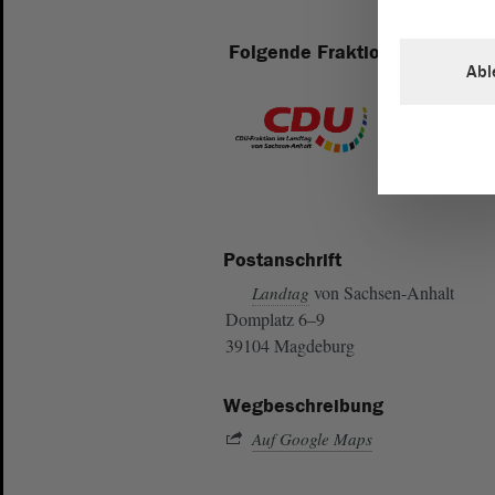
Folgende Fraktionen sind im 
Abl
Postanschrift
von Sachsen-Anhalt
Landtag
Domplatz 6–9
39104 Magdeburg
Wegbeschreibung
Auf Google Maps