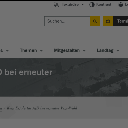
Textgröße
Kontrast
L
Term
es
Themen
Mitgestalten
Landtag
D bei erneuter
ag
Kein Erfolg für AfD bei erneuter Vize-Wahl