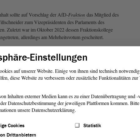
alt sollte auf Vorschlag der AfD-
Fraktion
das Mitglied des
llschneider zum Vizepräsidenten des Parlaments des
n. Zuletzt war im Oktober 2022 dessen Fraktionskollege
ngetreten, allerdings am Mehrheitsvotum gescheitert.
or auch die Fraktionskollegen Matthias Büttner (Staßfurt),
sphäre-Einstellungen
cht das erforderliche
Quorum
nicht erreichen. Er scheiterte
immen gegen 21 Ja-Stimmen und einer Enthaltung.
ookies auf unserer Website. Einige von ihnen sind technisch notwendi
lfen, diese Website zu verbessern oder zusätzliche Funktionalitäten zu
Fraktion (PDF)
on Inhalten externer Medien kann es zu einer Datenübertragung und -v
der Datenschutzbestimmung der jeweiligen Plattformen kommen. Bitte 
mationen unsere Datenschutzerklärung.
ige Cookies
Statistik
von Drittanbietern