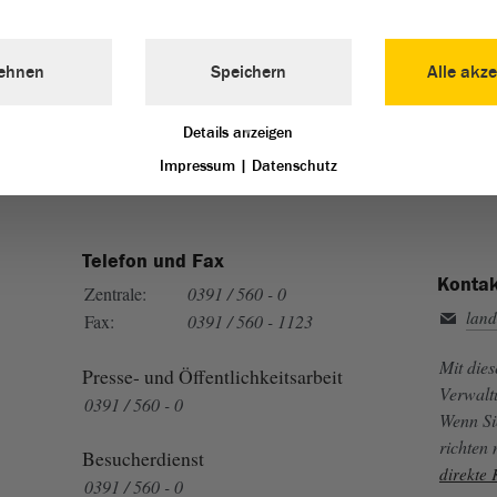
Landtag von Sachsen-Anhalt vertreten:
ehnen
Speichern
Alle akze
Details anzeigen
Impressum
|
Datenschutz
Telefon und Fax
Kontak
Zentrale:
0391 / 560 - 0
land
Fax:
0391 / 560 - 1123
Mit die
Presse- und Öffentlichkeitsarbeit
Verwalt
0391 / 560 - 0
Wenn Si
richten
Besucherdienst
direkte
0391 / 560 - 0