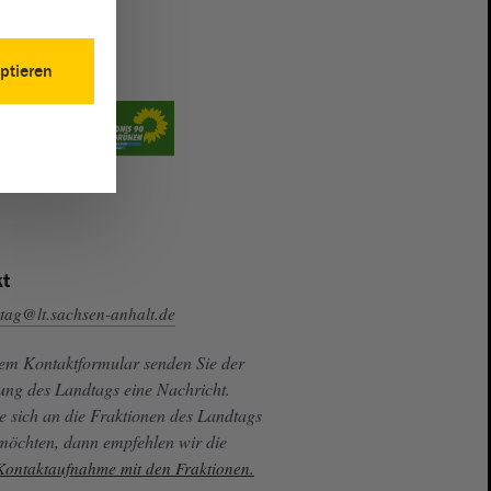
ptieren
t
tag@lt.sachsen-anhalt.de
sem Kontaktformular senden Sie der
ung des Landtags eine Nachricht.
e sich an die Fraktionen des Landtags
 möchten, dann empfehlen wir die
 Kontaktaufnahme mit den Fraktionen.