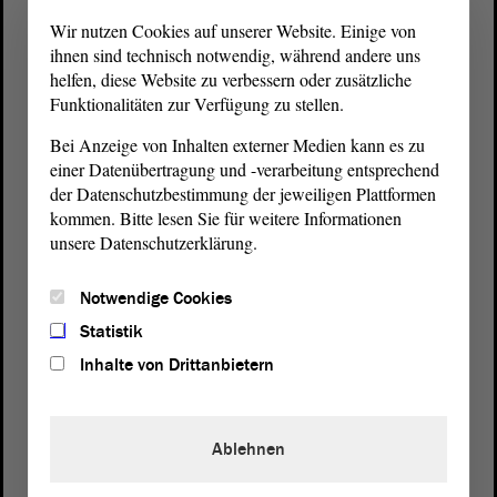
Wir nutzen Cookies auf unserer Website. Einige von
ihnen sind technisch notwendig, während andere uns
helfen, diese Website zu verbessern oder zusätzliche
Funktionalitäten zur Verfügung zu stellen.
Bei Anzeige von Inhalten externer Medien kann es zu
einer Datenübertragung und -verarbeitung entsprechend
der Datenschutzbestimmung der jeweiligen Plattformen
kommen. Bitte lesen Sie für weitere Informationen
unsere Datenschutzerklärung.
Postanschrift
Notwendige Cookies
von Sachsen-Anhalt
Landtag
Statistik
Domplatz 6–9
Inhalte von Drittanbietern
39104 Magdeburg
Wegbeschreibung
Ablehnen
Auf Google Maps