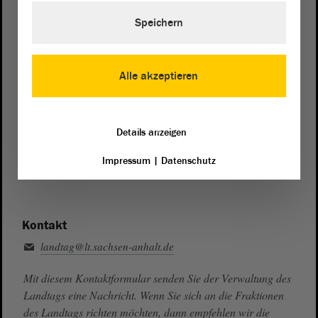
Speichern
Telefon und Fax
Zentrale:
0391 / 560 - 0
Fax:
0391 / 560 - 1123
Alle akzeptieren
Presse- und Öffentlichkeitsarbeit
0391 / 560 - 0
Details anzeigen
Besucherdienst
Impressum
|
Datenschutz
0391 / 560 - 0
Kontakt
landtag@lt.sachsen-anhalt.de
Mit diesem Kontaktformular senden Sie der Verwaltung des
Landtags eine Nachricht. Wenn Sie sich an die Fraktionen
des Landtags richten möchten, dann empfehlen wir die