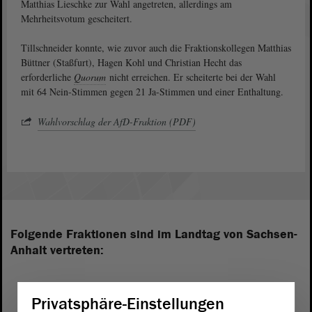
Matthias Lieschke zur Wahl angetreten, allerdings am
Mehrheitsvotum gescheitert.
Tillschneider konnte, wie zuvor auch die Fraktionskollegen Matthias
Büttner (Staßfurt), Hagen Kohl und Christian Hecht das
erforderliche
Quorum
nicht erreichen. Er scheiterte bei der Wahl
mit 64 Nein-Stimmen gegen 21 Ja-Stimmen und einer Enthaltung.
Wahlvorschlag der AfD-Fraktion (PDF)
Folgende Fraktionen sind im Landtag von Sachsen-
Anhalt vertreten:
Privatsphäre-Einstellungen