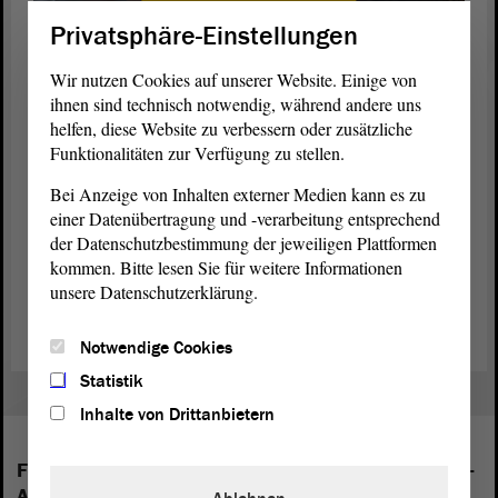
Privatsphäre-Einstellungen
Wir nutzen Cookies auf unserer Website. Einige von
Jugend debattiert wird von der gemeinnützigen Hertie-Stiftung auf
ihnen sind technisch notwendig, während andere uns
Initiative und unter der Schirmherrschaft des Bundespräsidenten
helfen, diese Website zu verbessern oder zusätzliche
durchgeführt. Projektpartner sind die Robert-Bosch Stiftung, die
Funktionalitäten zur Verfügung zu stellen.
Stiftung Mercator und die Heinz-Nixdorf-Stiftung. Die vier
gemeinnützigen Stiftungen setzen sich für das Gemeinwesen und die
Bei Anzeige von Inhalten externer Medien kann es zu
Förderung der
Demokratie
ein. Regionale Kooperationspartner sind
einer Datenübertragung und -verarbeitung entsprechend
der Mitteldeutsche Rundfunk (MDR) als Medienpartner, das
der Datenschutzbestimmung der jeweiligen Plattformen
Bildungsministerium sowie der
Landtag
von Sachsen-Anhalt. Das
kommen. Bitte lesen Sie für weitere Informationen
Landesfinale des jährlich stattfindenden Wettbewerbs wird seit 22
unsere Datenschutzerklärung.
Jahren im
Landtag
von Sachsen-Anhalt ausgetragen.
Notwendige Cookies
Statistik
Inhalte von Drittanbietern
Folgende Fraktionen sind im Landtag von Sachsen-
Anhalt vertreten: