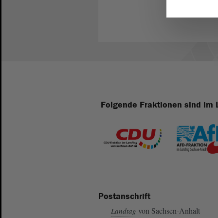
Folgende Fraktionen sind im 
Postanschrift
von Sachsen-Anhalt
Landtag