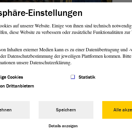
sphäre-Einstellungen
1/6
ookies auf unserer Website. Einige von ihnen sind technisch notwendi
lfen, diese Website zu verbessern oder zusätzliche Funktionalitäten zu
en sich Jugendliche zum Beispiel im Rahmen eines
on Inhalten externer Medien kann es zu einer Datenübertragung und -v
t und deren jüdischer Geschichte“, erklärte Anett
der Datenschutzbestimmung der jeweiligen Plattformen kommen. Bitte 
eums Synagoge Gröbzig. In Bernburg wurde die Geschichte
mationen unsere Datenschutzerklärung.
Friedhöfe in der Stadt bereits 2004 mit einem Projekt
re Forschungen 2020 aktualisiert. Das dritte Projekt arbeitet
ige Cookies
Statistik
therstadt Eisleben anhand von Fotografien, Archivalien und
von Drittanbietern
urde mit Nachfahren der Familien zusammengearbeitet, die
nk Fördermitteln auch nach Eisleben eingeladen werden
sprächen und Workshops zu widmen.
ehnen
Speichern
Alle akze
26. Februar 2023 im
Landtag
von Sachsen-Anhalt zu sehen,
17 Uhr. Der Eintritt ist frei. Am Empfang wird ein
Details anzeigen