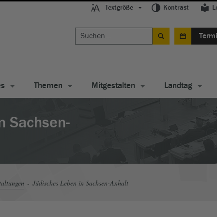
Textgröße
Kontrast
L
Term
es
Themen
Mitgestalten
Landtag
n Sachsen-
taltungen
Jüdisches Leben in Sachsen-Anhalt