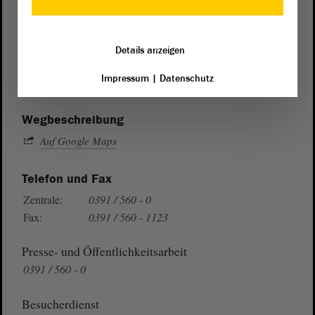
Postanschrift
von Sachsen-Anhalt
Landtag
Details anzeigen
Domplatz 6–9
Impressum
|
Datenschutz
39104 Magdeburg
Wegbeschreibung
Auf Google Maps
Telefon und Fax
Zentrale:
0391 / 560 - 0
Fax:
0391 / 560 - 1123
Presse- und Öffentlichkeitsarbeit
0391 / 560 - 0
Besucherdienst