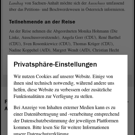
Landtag
von Sachsen-Anhalt möchte sich der
Ausschuss
umfassend
über das Petitions- und Beschwerdewesen in Österreich informieren.
Teilnehmende an der Reise
An der Reise nehmen die Abgeordneten Monika Hohmann (Die
Linke, Ausschussvorsitzende), Angela Gorr (CDU), René Barthel
(CDU), Sven Rosomkiewicz (CDU), Thomas Krüger (CDU),
Nadine Koppehel (AfD), Margret Wendt (AfD), Christian Hecht
(AfD), Elrid Pasbrig (SPD), und Maximilian Gludau (FDP) teil.
Privatsphäre-Einstellungen
Wir nutzen Cookies auf unserer Website. Einige von
ihnen sind technisch notwendig, während andere uns
helfen, diese Website zu verbessern oder zusätzliche
Funktionalitäten zur Verfügung zu stellen.
Folgende Fraktionen sind im Landtag von Sachsen-
Bei Anzeige von Inhalten externer Medien kann es zu
Anhalt vertreten:
einer Datenübertragung und -verarbeitung entsprechend
der Datenschutzbestimmung der jeweiligen Plattformen
kommen. Bitte lesen Sie für weitere Informationen
unsere Datenschutzerklärung.