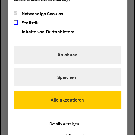
Notwendige Cookies
Statistik
Inhalte von Drittanbietern
Ablehnen
Speichern
Postanschrift
von Sachsen-Anhalt
Landtag
Domplatz 6–9
Alle akzeptieren
39104 Magdeburg
Wegbeschreibung
Details anzeigen
Auf Google Maps