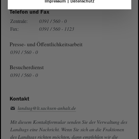
Impressum
|
Datenschutz
Telefon und Fax
Zentrale:
0391 / 560 - 0
Fax:
0391 / 560 - 1123
Presse- und Öffentlichkeitsarbeit
0391 / 560 - 0
Besucherdienst
0391 / 560 - 0
Kontakt
landtag@lt.sachsen-anhalt.de
Mit diesem Kontaktformular senden Sie der Verwaltung des
Landtags eine Nachricht. Wenn Sie sich an die Fraktionen
des Landtags richten möchten, dann empfehlen wir die