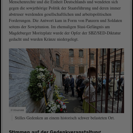
Menschenrechte und die Einheit Deutschlands und wendeten sich
gegen die sowjethörige Politik der Staatsführung und deren immer
abstruser werdenden gesellschaftlichen und arbeitspolitischen
Forderungen. Die Antwort kam in Form von Panzern und Soldaten
seitens der Sowjetunion. Im ehemaligen Stasi-Gefängnis am
Magdeburger Moritzplatz wurde der Opfer der SBZ/SED-Diktatur
gedacht und wurden Kränze niedergelegt.
© ltlsa/smü
Stilles Gedenken an einem historisch schwer belasteten Ort.
Stimmen auf der Gedenkveranstaltung