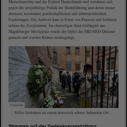
Menschenrechte und die Einheit Deutschlands und wendeten sich
gegen die sowjethörige Politik der Staatsführung und deren immer
abstruser werdenden gesellschaftlichen und arbeitspolitischen
Forderungen. Die Antwort kam in Form von Panzern und Soldaten
seitens der Sowjetunion. Im ehemaligen Stasi-Gefängnis am
Magdeburger Moritzplatz wurde der Opfer der SBZ/SED-Diktatur
gedacht und wurden Kränze niedergelegt.
© ltlsa/smü
Stilles Gedenken an einem historisch schwer belasteten Ort.
Stimmen auf der Gedenkveranstaltung