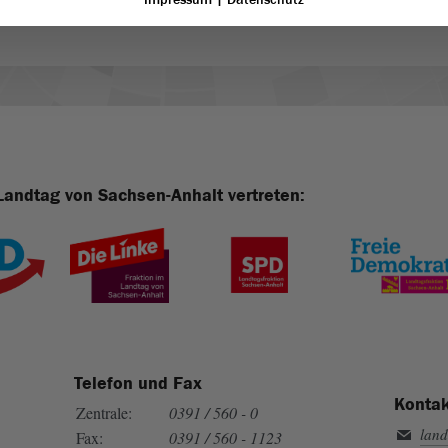
Landtag von Sachsen-Anhalt vertreten:
Telefon und Fax
Kontak
Zentrale:
0391 / 560 - 0
land
Fax:
0391 / 560 - 1123