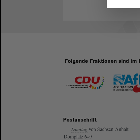
Folgende Fraktionen sind im 
Postanschrift
von Sachsen-Anhalt
Landtag
Domplatz 6–9