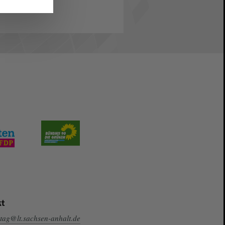
t
tag@lt.sachsen-anhalt.de