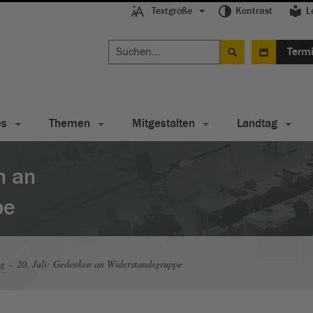
Textgröße
Kontrast
L
Term
es
Themen
Mitgestalten
Landtag
n an
pe
ag
20. Juli: Gedenken an Widerstandsgruppe