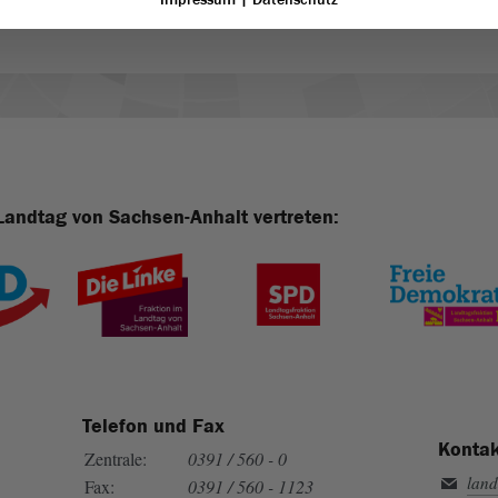
Landtag von Sachsen-Anhalt vertreten:
Telefon und Fax
Kontak
Zentrale:
0391 / 560 - 0
land
Fax:
0391 / 560 - 1123