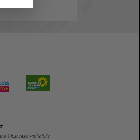
t
tag@lt.sachsen-anhalt.de