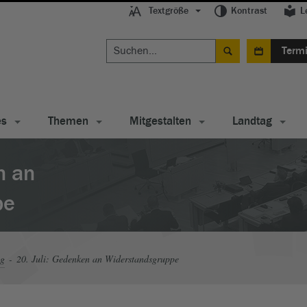
Textgröße
Kontrast
L
Term
es
Themen
Mitgestalten
Landtag
n an
pe
ag
20. Juli: Gedenken an Widerstandsgruppe