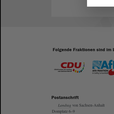
Folgende Fraktionen sind im 
Postanschrift
von Sachsen-Anhalt
Landtag
Domplatz 6–9