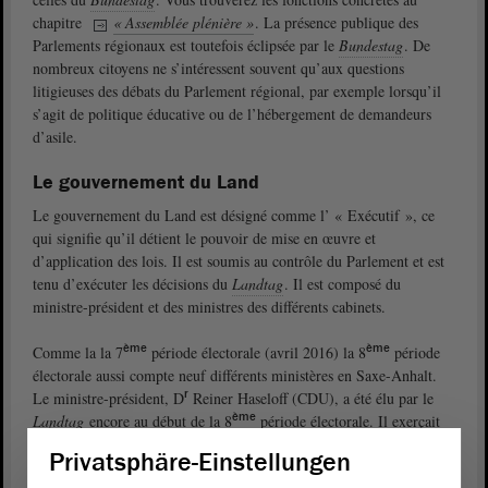
chapitre
« Assemblée plénière »
. La présence publique des
Parlements régionaux est toutefois éclipsée par le
Bundestag
. De
nombreux citoyens ne s’intéressent souvent qu’aux questions
litigieuses des débats du Parlement régional, par exemple lorsqu’il
s’agit de politique éducative ou de l’hébergement de demandeurs
d’asile.
Le gouvernement du Land
Le gouvernement du Land est désigné comme l’ « Exécutif », ce
qui signifie qu’il détient le pouvoir de mise en œuvre et
d’application des lois. Il est soumis au contrôle du Parlement et est
tenu d’exécuter les décisions du
Landtag
. Il est composé du
ministre-président et des ministres des différents cabinets.
ème
ème
Comme la la 7
période électorale (avril 2016) la 8
période
électorale aussi compte neuf différents ministères en Saxe-Anhalt.
r
Le ministre-président, D
Reiner Haseloff (CDU), a été élu par le
ème
Landtag
encore au début de la 8
période électorale. Il exerçait
déjà cette fonction depuis 2011.
Privatsphäre-Einstellungen