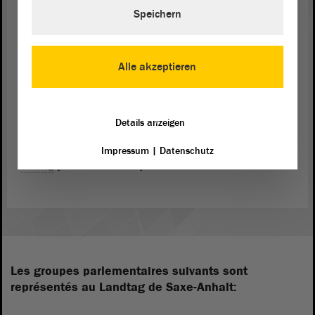
Landtag
resp. du gouvernement du Land en font la demande.
Speichern
Les villes et les communes peuvent s’adresser au tribunal
constitutionnel régional si elles considèrent leur droit d’autogestion
violé par une loi régionale.
Alle akzeptieren
Contrairement à de nombreux autres Länder fédéraux, les citoyens
de Saxe-Anhalt peuvent adresser uniquement leurs recours
individuels au tribunal constitutionnel contre les lois du Land mais
Details anzeigen
pas contre les décisions judiciaires ou administratives. Le tribunal
constitutionnel régional est composé de sept membres élus par le
Impressum
|
Datenschutz
Landtag
pour une durée de sept ans.
Les groupes parlementaires suivants sont
représentés au Landtag de Saxe-Anhalt: