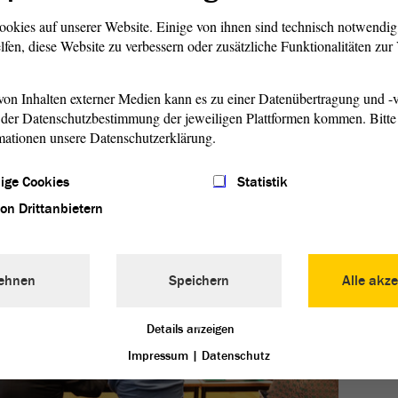
 dass Krisen und Probleme regional und spezifisch gelöst
ookies auf unserer Website. Einige von ihnen sind technisch notwendi
er Umgang mit besonderen Herausforderungen ermögliche
lfen, diese Website zu verbessern oder zusätzliche Funktionalitäten zu
tz als eine zentrale Krisenbewältigung auf Bundesebene.
Nutzen des
Föderalismus
soll nach dem Dafürhalten der
on Inhalten externer Medien kann es zu einer Datenübertragung und -v
en in der Bevölkerung weiter gestärkt werden. Deutschland
der Datenschutzbestimmung der jeweiligen Plattformen kommen. Bitte 
kratie
, so die Präsidentinnen und Präsidenten.
mationen unsere Datenschutzerklärung.
Die LP
Abgeor
ige Cookies
Statistik
von Drittanbietern
ehnen
Speichern
Alle akze
Details anzeigen
Impressum
|
Datenschutz