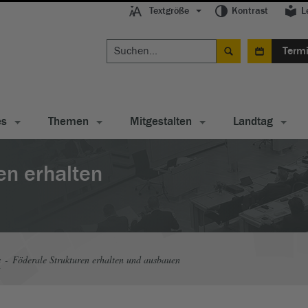
Textgröße
Kontrast
L
Term
es
Themen
Mitgestalten
Landtag
en erhalten
s
Föderale Strukturen erhalten und ausbauen