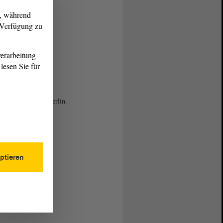
g, während
r Verfügung zu
erarbeitung
lesen Sie für
K im Festsaal des
dnetenhauses in Berlin.
ptieren