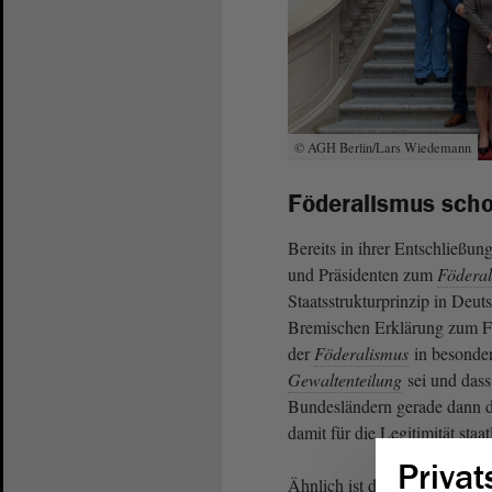
© AGH Berlin/Lars Wiedemann
Föderalismus sch
Bereits in ihrer Entschließu
und Präsidenten zum
Födera
Staatsstrukturprinzip in Deut
Bremischen Erklärung zum Fö
der
Föderalismus
in besonder
Gewaltenteilung
sei und dass
Bundesländern gerade dann di
damit für die Legitimität sta
Privat
Ähnlich ist der Tenor im Jah