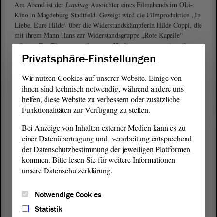
Am Abend ist der
Landtag
Ausrichter eines Filmabends im OLi-
Kino in Magdeburg-Stadtfeld. Gezeigt wird die Filmproduktion „In
Liebe, Eure Hilde“ über die Widerstandskämpferin Hilde Coppi, die
mit ihrem Mann Hans zur Widerstandsgruppe „Rote Kapelle“
gehörte. Das Ehepaar wurde wegen Hochverrats verurteilt und
hingerichtet.
Privatsphäre-Einstellungen
Im Anschluss an den Film wird es ein moderiertes Gespräch zum
Wir nutzen Cookies auf unserer Website. Einige von
Film und dessen Thema geben. Daran nehmen folgende Gäste teil:
ihnen sind technisch notwendig, während andere uns
helfen, diese Website zu verbessern oder zusätzliche
Andreas Dresen, Regisseur „In Liebe, Eure Hilde“
Funktionalitäten zur Verfügung zu stellen.
Johannes Hegemann, Darsteller Hans Coppi
Bei Anzeige von Inhalten externer Medien kann es zu
Dr. Frauke Geyken, Historikerin die zum Thema
einer Datenübertragung und -verarbeitung entsprechend
Frauen im Widerstand gegen den Nationalsozialismus
der Datenschutzbestimmung der jeweiligen Plattformen
forscht
kommen. Bitte lesen Sie für weitere Informationen
Dr. Andrea Genest, Leiterin der Gedenkstätte KZ
unsere Datenschutzerklärung.
Ravensbrück (Moderation)
Notwendige Cookies
Der Eintritt zur Filmvorführung ist frei, um eine Anmeldung
wird über den folgenden Link gebeten:
Statistik