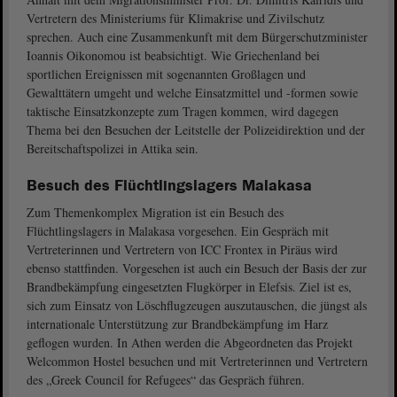
Vertretern des Ministeriums für Klimakrise und Zivilschutz
sprechen. Auch eine Zusammenkunft mit dem Bürgerschutzminister
Ioannis Oikonomou ist beabsichtigt. Wie Griechenland bei
sportlichen Ereignissen mit sogenannten Großlagen und
Gewalttätern umgeht und welche Einsatzmittel und -formen sowie
taktische Einsatzkonzepte zum Tragen kommen, wird dagegen
Thema bei den Besuchen der Leitstelle der Polizeidirektion und der
Bereitschaftspolizei in Attika sein.
Besuch des Flüchtlingslagers Malakasa
Zum Themenkomplex Migration ist ein Besuch des
Flüchtlingslagers in Malakasa vorgesehen. Ein Gespräch mit
Vertreterinnen und Vertretern von ICC Frontex in Piräus wird
ebenso stattfinden. Vorgesehen ist auch ein Besuch der Basis der zur
Brandbekämpfung eingesetzten Flugkörper in Elefsis. Ziel ist es,
sich zum Einsatz von Löschflugzeugen auszutauschen, die jüngst als
internationale Unterstützung zur Brandbekämpfung im Harz
geflogen wurden. In Athen werden die Abgeordneten das Projekt
Welcommon Hostel besuchen und mit Vertreterinnen und Vertretern
des „Greek Council for Refugees“ das Gespräch führen.