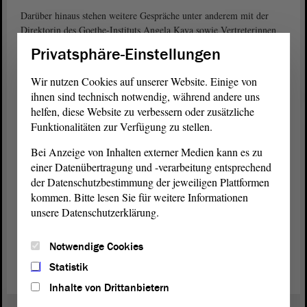
Darüber hinaus stehen weitere Gespräche unter anderem mit der
Direktorin des Goethe-Instituts Angela Kaya sowie Vertreterinnen
und Vertretern des Flüchtlingswerks (UNHCR) und der
Privatsphäre-Einstellungen
Internationalen Organisation für Migration (IOM) der Vereinten
Nationen auf dem Programm.
Wir nutzen Cookies auf unserer Website. Einige von
ihnen sind technisch notwendig, während andere uns
Teilnehmerinnen und Teilnehmer
helfen, diese Website zu verbessern oder zusätzliche
An der Reise des Ausschusses für Inneres und Sport des Landtages
Funktionalitäten zur Verfügung zu stellen.
von Sachsen-Anhalt werden der Ausschussvorsitzende Matthias
Büttner (AfD) und die Abgeordneten Siegfried Borgwardt (CDU),
Bei Anzeige von Inhalten externer Medien kann es zu
Kerstin Godenrath (CDU), Angela Gorr (CDU), Tobias Krull
einer Datenübertragung und -verarbeitung entsprechend
(CDU), Chris Schulenburg (CDU), Thomas Korell (AfD), Matthias
der Datenschutzbestimmung der jeweiligen Plattformen
Lieschke (AfD), Andreas Henke (DIE LINKE), Holger Hövelmann
kommen. Bitte lesen Sie für weitere Informationen
(SPD), Guido Kosmehl (FDP) und Sebastian Striegel (BÜNDNIS
unsere Datenschutzerklärung.
90/DIE GRÜNEN) teilnehmen. Des Weiteren hat sich der
Delegation die Ministerin für Inneres und Sport des Landes
Notwendige Cookies
Sachsen-Anhalt, Dr. Tamara Zieschang (CDU), angeschlossen.
Statistik
Inhalte von Drittanbietern