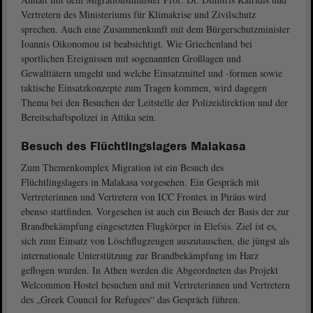
Vertretern des Ministeriums für Klimakrise und Zivilschutz
sprechen. Auch eine Zusammenkunft mit dem Bürgerschutzminister
Ioannis Oikonomou ist beabsichtigt. Wie Griechenland bei
sportlichen Ereignissen mit sogenannten Großlagen und
Gewalttätern umgeht und welche Einsatzmittel und -formen sowie
taktische Einsatzkonzepte zum Tragen kommen, wird dagegen
Thema bei den Besuchen der Leitstelle der Polizeidirektion und der
Bereitschaftspolizei in Attika sein.
Besuch des Flüchtlingslagers Malakasa
Zum Themenkomplex Migration ist ein Besuch des
Flüchtlingslagers in Malakasa vorgesehen. Ein Gespräch mit
Vertreterinnen und Vertretern von ICC Frontex in Piräus wird
ebenso stattfinden. Vorgesehen ist auch ein Besuch der Basis der zur
Brandbekämpfung eingesetzten Flugkörper in Elefsis. Ziel ist es,
sich zum Einsatz von Löschflugzeugen auszutauschen, die jüngst als
internationale Unterstützung zur Brandbekämpfung im Harz
geflogen wurden. In Athen werden die Abgeordneten das Projekt
Welcommon Hostel besuchen und mit Vertreterinnen und Vertretern
des „Greek Council for Refugees“ das Gespräch führen.