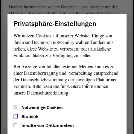
Darüber hinaus stehen weitere Gespräche unter anderem mit der
Direktorin des Goethe-Instituts Angela Kaya sowie Vertreterinnen
und Vertretern des Flüchtlingswerks (UNHCR) und der
Privatsphäre-Einstellungen
Internationalen Organisation für Migration (IOM) der Vereinten
Nationen auf dem Programm.
Wir nutzen Cookies auf unserer Website. Einige von
ihnen sind technisch notwendig, während andere uns
Teilnehmerinnen und Teilnehmer
helfen, diese Website zu verbessern oder zusätzliche
An der Reise des Ausschusses für Inneres und Sport des Landtages
Funktionalitäten zur Verfügung zu stellen.
von Sachsen-Anhalt werden der Ausschussvorsitzende Matthias
Büttner (AfD) und die Abgeordneten Siegfried Borgwardt (CDU),
Bei Anzeige von Inhalten externer Medien kann es zu
Kerstin Godenrath (CDU), Angela Gorr (CDU), Tobias Krull
einer Datenübertragung und -verarbeitung entsprechend
(CDU), Chris Schulenburg (CDU), Thomas Korell (AfD), Matthias
der Datenschutzbestimmung der jeweiligen Plattformen
Lieschke (AfD), Andreas Henke (DIE LINKE), Holger Hövelmann
kommen. Bitte lesen Sie für weitere Informationen
(SPD), Guido Kosmehl (FDP) und Sebastian Striegel (BÜNDNIS
unsere Datenschutzerklärung.
90/DIE GRÜNEN) teilnehmen. Des Weiteren hat sich der
Delegation die Ministerin für Inneres und Sport des Landes
Notwendige Cookies
Sachsen-Anhalt, Dr. Tamara Zieschang (CDU), angeschlossen.
Statistik
Inhalte von Drittanbietern