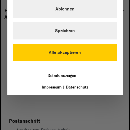
Ablehnen
Folgende Fraktionen sind im Landtag von Sachsen-
Anhalt vertreten:
Speichern
Alle akzeptieren
Details anzeigen
Impressum
|
Datenschutz
Postanschrift
von Sachsen-Anhalt
Landtag