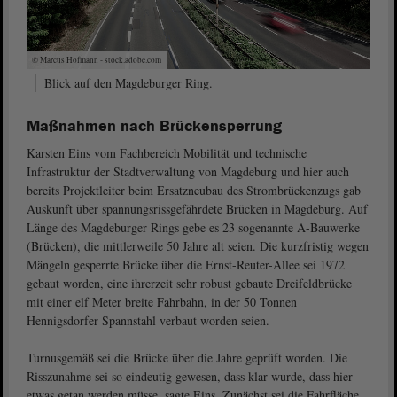
© Marcus Hofmann - stock.adobe.com
Blick auf den Magdeburger Ring.
Maßnahmen nach Brückensperrung
Karsten Eins vom Fachbereich Mobilität und technische
Infrastruktur der Stadtverwaltung von Magdeburg und hier auch
bereits Projektleiter beim Ersatzneubau des Strombrückenzugs gab
Auskunft über spannungsrissgefährdete Brücken in Magdeburg. Auf
Länge des Magdeburger Rings gebe es 23 sogenannte A-Bauwerke
(Brücken), die mittlerweile 50 Jahre alt seien. Die kurzfristig wegen
Mängeln gesperrte Brücke über die Ernst-Reuter-Allee sei 1972
gebaut worden, eine ihrerzeit sehr robust gebaute Dreifeldbrücke
mit einer elf Meter breite Fahrbahn, in der 50 Tonnen
Hennigsdorfer Spannstahl verbaut worden seien.
Turnusgemäß sei die Brücke über die Jahre geprüft worden. Die
Risszunahme sei so eindeutig gewesen, dass klar wurde, dass hier
etwas getan werden müsse, sagte Eins. Zunächst sei die Fahrfläche