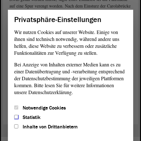
auf eine Spur verengt worden. Nach dem Einsturz der Carolabrücke
am 11. September 2024 in Dresden sei man bei der Begutachtung
Privatsphäre-Einstellungen
von Brückenschäden noch sensibler geworden. Bei der letzten
Kontrolle der Brücke am Damaschkeplatz seien erhebliche Risse am
Wir nutzen Cookies auf unserer Website. Einige von
Spannstahl festgestellt worden, eine komplette Sperrung sei
ihnen sind technisch notwendig, während andere uns
unumgänglich geworden, Fazit: „Das Bauwerk ist tot.“ Der
helfen, diese Website zu verbessern oder zusätzliche
Beschluss von Abriss und Neubau sei sehr zügig gefallen.
Funktionalitäten zur Verfügung zu stellen.
Der Abriss wurde bereits gestartet, ab dem 21. Juni (bis 1. August)
Bei Anzeige von Inhalten externer Medien kann es zu
2025 soll vor dem Neubau eine Behelfsbrücke errichtet werden.
einer Datenübertragung und -verarbeitung entsprechend
Eins warnte nachdrücklich davor, sich im Bereich der Brücke
der Datenschutzbestimmung der jeweiligen Plattformen
aufzuhalten, hier bestehe Lebensgefahr. Derzeit würden auch die
kommen. Bitte lesen Sie für weitere Informationen
übrigen Brücken über den Magdeburger Ring geprüft, sagte
unsere Datenschutzerklärung.
Bauexperte Eins. Auch abseits des Magdeburger Rings gebe es
Sanierungsbedarf bei Brücken und Straßen. Schätzungen gehen
aktuell von rund 388 Millionen Euro Kosten aus, so Karsten Eins.
Notwendige Cookies
Statistik
Inhalte von Drittanbietern