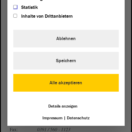
Statistik
Inhalte von Drittanbietern
Ablehnen
Postanschrift
von Sachsen-Anhalt
Landtag
Speichern
Domplatz 6–9
39104 Magdeburg
Alle akzeptieren
Wegbeschreibung
Auf Google Maps
Details anzeigen
Telefon und Fax
Impressum
|
Datenschutz
Zentrale:
0391 / 560 - 0
Fax:
0391 / 560 - 1123