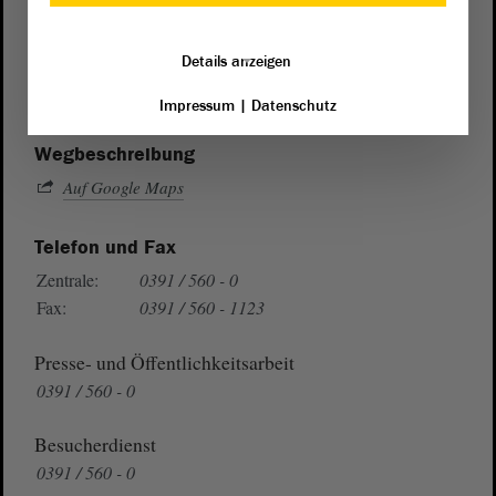
Postanschrift
von Sachsen-Anhalt
Landtag
Details anzeigen
Domplatz 6–9
39104 Magdeburg
Impressum
|
Datenschutz
Wegbeschreibung
Auf Google Maps
Telefon und Fax
Zentrale:
0391 / 560 - 0
Fax:
0391 / 560 - 1123
Presse- und Öffentlichkeitsarbeit
0391 / 560 - 0
Besucherdienst
0391 / 560 - 0