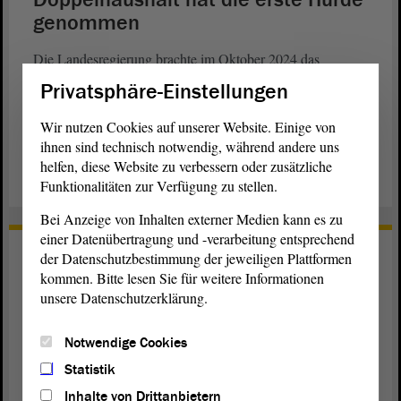
genommen
Die Landesregierung brachte im Oktober 2024 das
Haushaltsgesetz für die Haushaltsjahre 2025 und 2026 ein.
Privatsphäre-Einstellungen
Der vorgelegte Haushaltsplan beläuft sich in Einnahmen
und Ausgaben auf 15,14 Mrd. Euro für 2025 und auf 15,62
Wir nutzen Cookies auf unserer Website. Einige von
Mrd. Euro für 2026.
ihnen sind technisch notwendig, während andere uns
helfen, diese Website zu verbessern oder zusätzliche
weiterlesen
Funktionalitäten zur Verfügung zu stellen.
Bei Anzeige von Inhalten externer Medien kann es zu
einer Datenübertragung und -verarbeitung entsprechend
Elektroschockpistolen für
der Datenschutzbestimmung der jeweiligen Plattformen
Polizeibedienstete
kommen. Bitte lesen Sie für weitere Informationen
unsere Datenschutzerklärung.
Elektroschock-Pistolen als Standard für Polizisten? Darüber
diskutierten die Abgeordneten auf Grundlage eines Antrags
Notwendige Cookies
der AfD-Fraktion. Was die einzelnen Fraktionen über den
Statistik
Vorschlag denken, erfahren Sie in unserem Reel.
Inhalte von Drittanbietern