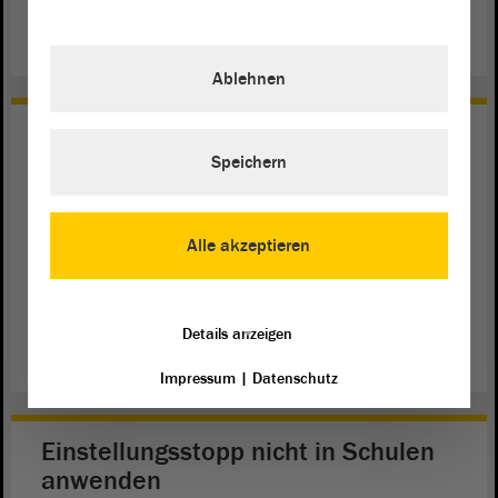
weiterlesen
Ablehnen
Die Linke fordert Plan zur
Waldrettung
Speichern
Es ergebe sich die dringliche Aufgabe, umfassend und
langfristig die Wiederaufforstung der kahlgefallenen
Alle akzeptieren
Flächen und deren Pflege anzugehen, um klimastabile und
ökologisch vielfältige Wälder zu schaffen, meint Die Linke
in einem Antrag.
Details anzeigen
weiterlesen
Impressum
|
Datenschutz
Einstellungsstopp nicht in Schulen
anwenden