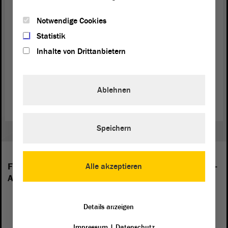
Kommentierte Tagesordnung für die September-Sitzungen (PDF;
Notwendige Cookies
548.78 KB)
Statistik
Übersichtsseite für die September-Sitzungen
Inhalte von Drittanbietern
Tagesordnung für die September-Sitzungen (PDF; 524.82 KB)
Zeitplan für die September-Sitzungen (PDF; 116.36 KB)
Ablehnen
Speichern
Folgende Fraktionen sind im Landtag von Sachsen-
Alle akzeptieren
Anhalt vertreten:
Details anzeigen
Impressum
|
Datenschutz