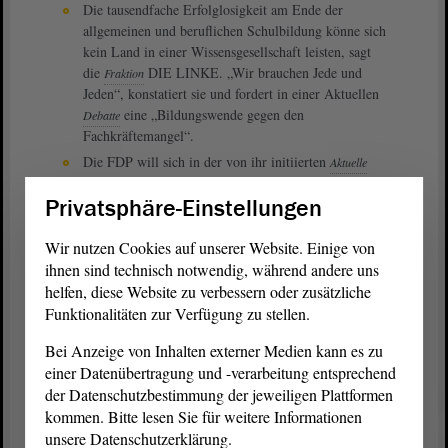
Die tausendfache Erfolglosigkeit am Ende der
allgemeinen und beruflichen Schulbildung könne sich
kein Land in einer Wissensgesellschaft leisten, sagt
die
DIE LINKE. „Wir brauchen Jede und
Fraktion
Jeden“, konstatiert sie und fordert in einer Aktuellen
eine „Bildungswende gegen den
Debatte
Fachkräftemangel“.
Die FDP will sich in der von ihr initiierten
Aktuelle
über das Thema „Chancen der grünen
Debatte
Privatsphäre-Einstellungen
Biotechnologie für die Nahrungsmittelproduktion
und den Forschungsstandort Sachsen-Anhalt nutzen“
austauschen.
Wir nutzen Cookies auf unserer Website. Einige von
ihnen sind technisch notwendig, während andere uns
helfen, diese Website zu verbessern oder zusätzliche
Die Sitzungen des Parlaments am 7. und 8. September 2023
beginnen jeweils um 9.30 Uhr und können wie gewohnt im
Funktionalitäten zur Verfügung zu stellen.
Livestream
mitverfolgt werden.
Bei Anzeige von Inhalten externer Medien kann es zu
einer Datenübertragung und -verarbeitung entsprechend
Alle Redebeiträge und Drucksachen finden Sie in Videoarchiv bzw.
der Datenschutzbestimmung der jeweiligen Plattformen
in der
Parlamentsdokumentation
(PADOKA).
kommen. Bitte lesen Sie für weitere Informationen
Informationen und Drucksachen
unsere Datenschutzerklärung.