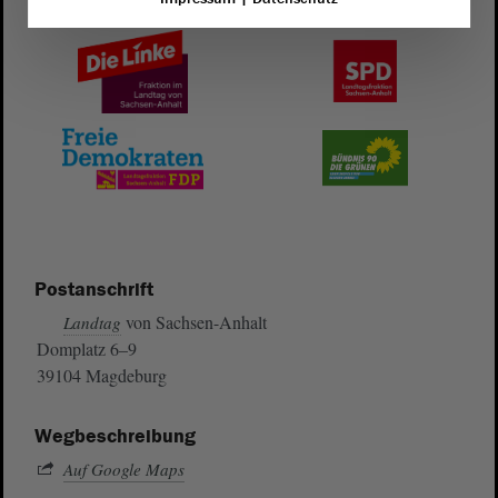
Postanschrift
von Sachsen-Anhalt
Landtag
Domplatz 6–9
39104 Magdeburg
Wegbeschreibung
Auf Google Maps