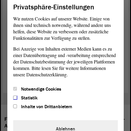
öffentlich-rechtlichen Eigentum befindlichen und sich
Privatsphäre-Einstellungen
privatwirtschaftlich über Werbung und sonstige kommerzielle
Aktivitäten finanzierenden Cannel 4 vorgesehen.
Wir nutzen Cookies auf unserer Website. Einige von
ihnen sind technisch notwendig, während andere uns
Wer an der Reise teilnimmt
helfen, diese Website zu verbessern oder zusätzliche
Funktionalitäten zur Verfügung zu stellen.
An der Delegationsreise werden unter Leitung des Vorsitzenden der
Enquete-Kommission
Chris Schulenburg (CDU) die Abgeordneten
Bei Anzeige von Inhalten externer Medien kann es zu
Markus Kurze (CDU), Tobias Rausch (AfD), Holger Hövelmann
einer Datenübertragung und -verarbeitung entsprechend
(SPD), Stefan Gebhardt (Die Linke), Guido Kosmehl (FDP) und
der Datenschutzbestimmung der jeweiligen Plattformen
Dorothea Frederking (BÜNDNIS 90/DIE GRÜNEN) teilnehmen.
kommen. Bitte lesen Sie für weitere Informationen
Zudem schließt sich ein Mitarbeiter des Mitteldeutschen Rundfunks
unsere Datenschutzerklärung.
der Reise an.
Notwendige Cookies
Statistik
Inhalte von Drittanbietern
Folgende Fraktionen sind im Landtag von Sachsen-
Anhalt vertreten:
Ablehnen