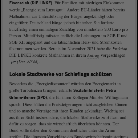
. Für Familien mit niedrigen Einkommen
Eisenreich (DIE LINKE)
werde „Energie zum Luxusgut“. Andere EU-Länder hätten bereits
Maßnahmen zur Unterstützung der Bürger angekündigt oder
eingeführt; Deutschland hänge jedoch hinterher. Sie forderte
kurzfristig einen einmaligen Zuschlag von mindestens 200 Euro pro
Person. Mittelfristig müssten endlich die Leistungen im SGB II und
SGB XII angepasst und die tatsächlichen Heiz- und Stromkosten
übernommen werden. Bereits im November 2021 habe die
Fraktion
DIE LINKE konkrete Maßnahmen in ihrem
Antrag
vorgeschlagen
(Drs. 8/344)
.
Lokale Stadtwerke vor Schieflage schützen
Besonders die „Energiediscounter“ würden den Energiemarkt in
große Turbulenzen bringen, erklärte
Sozialministerin Petra
, die für ihren Kollegen Minister Willingmann
Grimm-Benne (SPD)
sprach. Diese hätten die Preissteigerungen nicht ausgleichen können
und so manche Verträge mit ihren Kunden gekündigt. Wichtig sei
aus ihrer Sicht insbesondere, die lokalen Stadtwerke zu stützen und
dafür zu sorgen, dass sie wirtschaftlich überleben könnten. Der
Bund sollte daher den Kommunen deutlicher unter die Arme
greifen. Die jüngsten Vorschläge des Bundeswirtschaftsministeriums