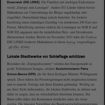
. Für Familien mit niedrigen Einkommen
Eisenreich (DIE LINKE)
werde „Energie zum Luxusgut“. Andere EU-Länder hätten bereits
Maßnahmen zur Unterstützung der Bürger angekündigt oder
eingeführt; Deutschland hänge jedoch hinterher. Sie forderte
kurzfristig einen einmaligen Zuschlag von mindestens 200 Euro pro
Person. Mittelfristig müssten endlich die Leistungen im SGB II und
SGB XII angepasst und die tatsächlichen Heiz- und Stromkosten
übernommen werden. Bereits im November 2021 habe die
Fraktion
DIE LINKE konkrete Maßnahmen in ihrem
Antrag
vorgeschlagen
(Drs. 8/344)
.
Lokale Stadtwerke vor Schieflage schützen
Besonders die „Energiediscounter“ würden den Energiemarkt in
große Turbulenzen bringen, erklärte
Sozialministerin Petra
, die für ihren Kollegen Minister Willingmann
Grimm-Benne (SPD)
sprach. Diese hätten die Preissteigerungen nicht ausgleichen können
und so manche Verträge mit ihren Kunden gekündigt. Wichtig sei
aus ihrer Sicht insbesondere, die lokalen Stadtwerke zu stützen und
dafür zu sorgen, dass sie wirtschaftlich überleben könnten. Der
Bund sollte daher den Kommunen deutlicher unter die Arme
greifen. Die jüngsten Vorschläge des Bundeswirtschaftsministeriums