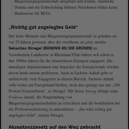
Bürgerenergiegemeinschaft aufgebaut sein könnte, räumliche
Distanz und die Einbeziehung höherer Netzebenen bilden keine
Hindernisse für BEGs.
„Richtig gut angelegtes Geld“
Der beste Moment eine Bürgerenergiegemeinschaft zu gründen sei
vor 25 Jahren gewesen, aber der zweitbeste sei jetzt, merkte
an.
Sebastian Striegel (BÜNDNIS 90/DIE GRÜNEN)
Verschiedene Landkreise in Rheinland-Pfalz hätten sich schon in
den 1990er-Jahren für die erneuerbaren Energien engagiert. Die
damaligen Anpackerinnen und Anpacker der Energiewende würden
davon heute enorm profitieren. Auch in Sachsen-Anhalt gebe es
mittlerweile viele Engagierte in diesem Bereich. Sachsen-Anhalt
solle weiter ein Energieland bleiben, doch dies gelinge nur mit „100
Prozent Erneuerbaren“, so Striegel. Mit ihrem
Antrag
dränge seine
Fraktion
darauf, die Neugründung von
Bürgerenergiegemeinschaften zu erleichtern und die bestehenden bei
der Professionalisierung zu unterstützen ‒ „das wäre richtig gut
angelegtes Geld“, meinte Striegel.
Akzeptanzgesetz auf den Weg gebracht