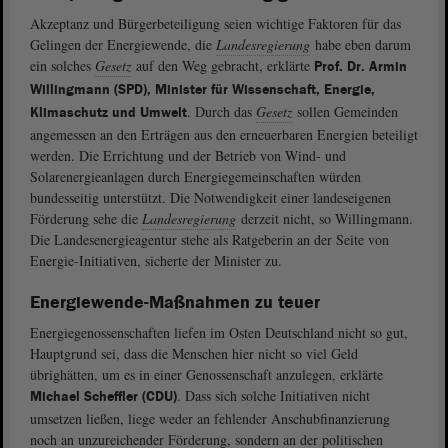
Akzeptanz und Bürgerbeteiligung seien wichtige Faktoren für das
Gelingen der Energiewende, die
Landesregierung
habe eben darum
ein solches
Gesetz
auf den Weg gebracht, erklärte
Prof. Dr. Armin
Willingmann (SPD), Minister für Wissenschaft, Energie,
. Durch das
Gesetz
sollen Gemeinden
Klimaschutz und Umwelt
angemessen an den Erträgen aus den erneuerbaren Energien beteiligt
werden. Die Errichtung und der Betrieb von Wind- und
Solarenergieanlagen durch Energiegemeinschaften würden
bundesseitig unterstützt. Die Notwendigkeit einer landeseigenen
Förderung sehe die
Landesregierung
derzeit nicht, so Willingmann.
Die Landesenergieagentur stehe als Ratgeberin an der Seite von
Energie-Initiativen, sicherte der Minister zu.
Energiewende-Maßnahmen zu teuer
Energiegenossenschaften liefen im Osten Deutschland nicht so gut,
Hauptgrund sei, dass die Menschen hier nicht so viel Geld
übrighätten, um es in einer Genossenschaft anzulegen, erklärte
. Dass sich solche Initiativen nicht
Michael Scheffler (CDU)
umsetzen ließen, liege weder an fehlender Anschubfinanzierung
noch an unzureichender Förderung, sondern an der politischen