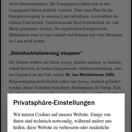
Nicht-Durchsetzbarkeit. Die Energiepreise hätten sich in den
vergangenen Jahren deutlich verteuert. Statt einen Plan für die
Energieversorgung in unserem Land aufzulegen, verursachten die
Grünen Unsicherheit. Funktionierende Kraftwerkstechnik sei vom
Markt genommen worden. Die angestrebten Energiewende-
Maßnahmen seien zu teuer erkauft und könnten sich viele Menschen
im Land nicht leisten.
„Deindustrialisierung stoppen“
Die Grünen wollten mit ihrem
Antrag
glauben machen, in Sachsen-
Anhalt herrsche in Sachen Energiewende Aufbruchsstimmung, aber
das Gegenteil sei der Fall, meinte
.
Dr. Jan Moldenhauer (AfD)
Bürgerenergiegemeinschaften sollen laut
Antrag
staatlich gefördert
werden, dieses Vorhaben bezeichnete Moldenhauer als Unfug. Statt
dass Kommunen mit der Energiewende ihre Kassen füllten, würden
sie sie leeren. Die AfD halte an einem Energiemix mitsamt Kohle,
Privatsphäre-Einstellungen
Gas und Öl fest und wolle so „die Deindustrialisierung in Sachsen-
Anhalt“ stoppen.
Wir nutzen Cookies auf unserer Website. Einige von
ihnen sind technisch notwendig, während andere uns
„Maß und Mitte völlig verloren“
helfen, diese Website zu verbessern oder zusätzliche