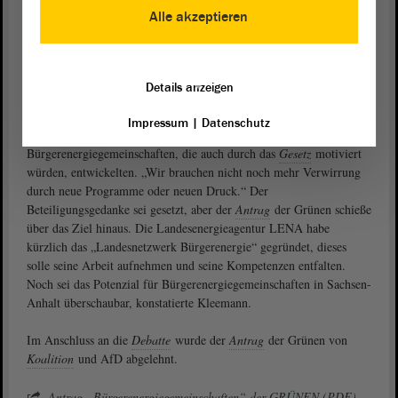
werden.
Alle akzeptieren
„Potenzial noch überschaubar“
Die Bürgerenergie sei Thema in der
Koalition
, versicherte
Juliane
Details anzeigen
. Das von der
Landesregierung
auf den Weg
Kleemann (SPD)
gebrachte Akzeptanz- und Beteiligungsgesetz und die Arbeit daran
Impressum
|
Datenschutz
sei das Richtige, jetzt müsse man schauen, wie sich die
Bürgerenergiegemeinschaften, die auch durch das
Gesetz
motiviert
würden, entwickelten. „Wir brauchen nicht noch mehr Verwirrung
durch neue Programme oder neuen Druck.“ Der
Beteiligungsgedanke sei gesetzt, aber der
Antrag
der Grünen schieße
über das Ziel hinaus. Die Landesenergieagentur LENA habe
kürzlich das „Landesnetzwerk Bürgerenergie“ gegründet, dieses
solle seine Arbeit aufnehmen und seine Kompetenzen entfalten.
Noch sei das Potenzial für Bürgerenergiegemeinschaften in Sachsen-
Anhalt überschaubar, konstatierte Kleemann.
Im Anschluss an die
Debatte
wurde der
Antrag
der Grünen von
Koalition
und AfD abgelehnt.
Antrag „Bürgerenergiegemeinschaften“ der GRÜNEN (PDF)