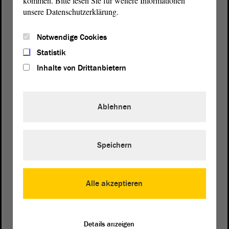
kommen. Bitte lesen Sie für weitere Informationen
unsere Datenschutzerklärung.
Notwendige Cookies
Statistik
Inhalte von Drittanbietern
Ablehnen
Speichern
Postanschrift
von Sachsen-Anhalt
Landtag
Alle akzeptieren
Domplatz 6–9
39104 Magdeburg
Details anzeigen