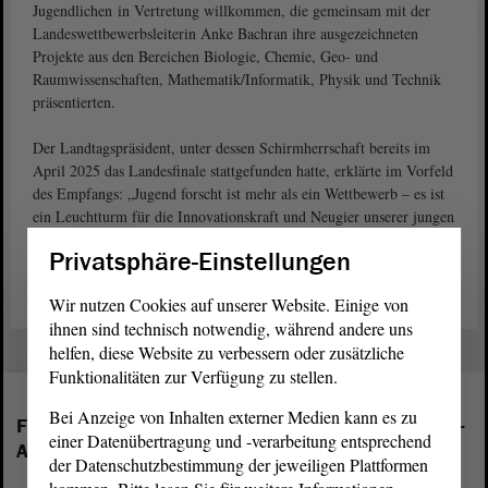
Jugendlichen in Vertretung willkommen, die gemeinsam mit der
Landeswettbewerbsleiterin Anke Bachran ihre ausgezeichneten
Projekte aus den Bereichen Biologie, Chemie, Geo- und
Raumwissenschaften, Mathematik/Informatik, Physik und Technik
präsentierten.
Der Landtagspräsident, unter dessen Schirmherrschaft bereits im
April 2025 das Landesfinale stattgefunden hatte, erklärte im Vorfeld
des Empfangs: „Jugend forscht ist mehr als ein Wettbewerb – es ist
ein Leuchtturm für die Innovationskraft und Neugier unserer jungen
Generation. Wer hier teilnimmt, gestaltet aktiv die Zukunft unseres
Privatsphäre-Einstellungen
Landes mit.“
Wir nutzen Cookies auf unserer Website. Einige von
ihnen sind technisch notwendig, während andere uns
helfen, diese Website zu verbessern oder zusätzliche
Funktionalitäten zur Verfügung zu stellen.
Bei Anzeige von Inhalten externer Medien kann es zu
Folgende Fraktionen sind im Landtag von Sachsen-
einer Datenübertragung und -verarbeitung entsprechend
Anhalt vertreten:
der Datenschutzbestimmung der jeweiligen Plattformen